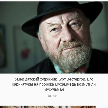
Умер датский художник Курт Вестергор. Его
карикатуры на пророка Мухаммеда возмутили
мусульман
930