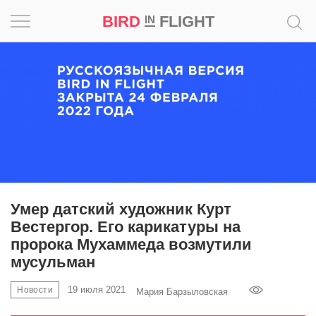
BIRD
FLIGHT
IN
Вдохновение
Почему
это
шедевр
Мир
Игра
Умер датский художник Курт
Вестергор. Его карикатуры на
Новости
пророка Мухаммеда возмутили
мусульман
Bird
in
19 июля 2021
Новости
Мария Барзыловская
Flight
Prize