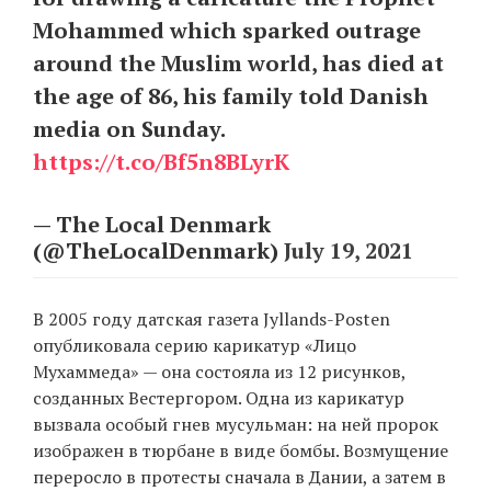
Mohammed which sparked outrage
around the Muslim world, has died at
EN
UA
the age of 86, his family told Danish
media on Sunday.
https://t.co/Bf5n8BLyrK
— The Local Denmark
(@TheLocalDenmark)
July 19, 2021
В 2005 году датская газета Jyllands-Posten
опубликовала серию карикатур «Лицо
Мухаммеда» — она состояла из 12 рисунков,
созданных Вестергором. Одна из карикатур
вызвала особый гнев мусульман: на ней пророк
изображен в тюрбане в виде бомбы. Возмущение
переросло в протесты сначала в Дании, а затем в