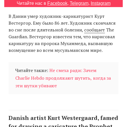
Читайте нас в
Facebook
,
Telegram
,
Instagram
‘21
В Дании умер художник-карикатурист Курт
Фотопроект
Вестергор. Ему было 86 лет. Художник скончался
во сне после длительной болезни,
сообщает
The
Репортаж
Guardian. Вестергор известен тем, что нарисовал
карикатуру на пророка Мухаммеда, вызвавшую
Партнерский
возмущение во всем мусульманском мире.
материал
О
Читайте также:
Не смеха ради: Зачем
птичке
Charlie Hebdo продолжают шутить, когда за
эти шутки убивают
Рекламодателям
Danish artist Kurt Westergaard, famed
for drawing a caricature the Prophet