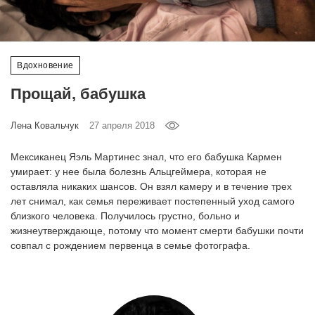
‘21
Фотопроект
Вдохновение
Репортаж
Прощай, бабушка
Партнерский
Лена Ковальчук
27 апреля 2018
материал
Мексиканец Яэль Мартинес знал, что его бабушка Кармен
умирает: у нее была болезнь Альцгеймера, которая не
О
птичке
оставляла никаких шансов. Он взял камеру и в течение трех
лет снимал, как семья переживает постепенный уход самого
близкого человека. Получилось грустно, больно и
Рекламодателям
жизнеутверждающе, потому что момент смерти бабушки почти
совпал с рождением первенца в семье фотографа.