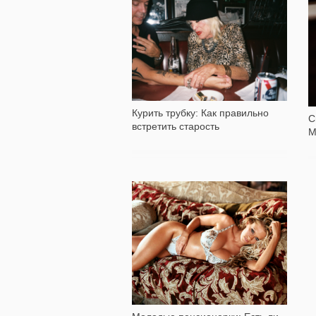
3 437
Курить трубку: Как правильно
С
встретить старость
М
104 781