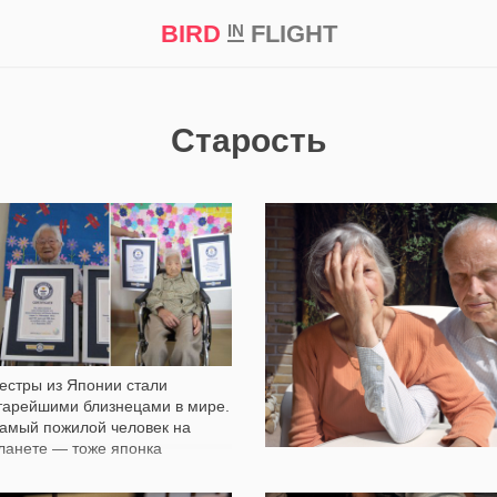
BIRD
FLIGHT
IN
кт
Репортаж
Старость
5 336
1 401
естры из Японии стали
тарейшими близнецами в мире.
амый пожилой человек на
ланете — тоже японка
Я тебя не помню: Тонко о
деменции