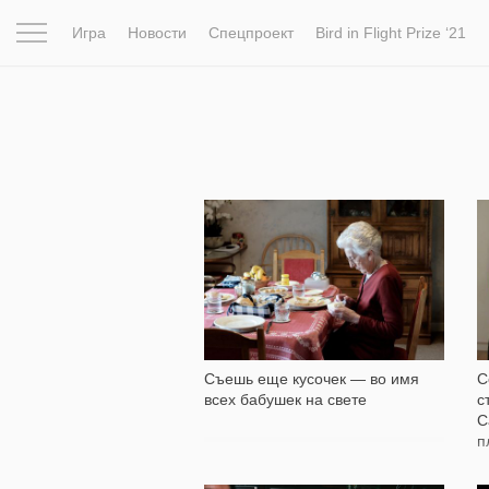
Игра
Новости
Спецпроект
Bird in Flight Prize ‘21
Вдохновение
Почему это шедевр
Мир
Фотопрое
4 351
Съешь еще кусочек — во имя
С
всех бабушек на свете
с
С
п