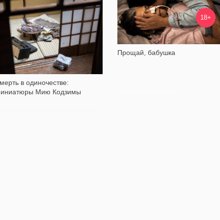
38 996
14 086
18+
Прощай, бабушка
мерть в одиночестве:
иниатюры Мию Кодзимы