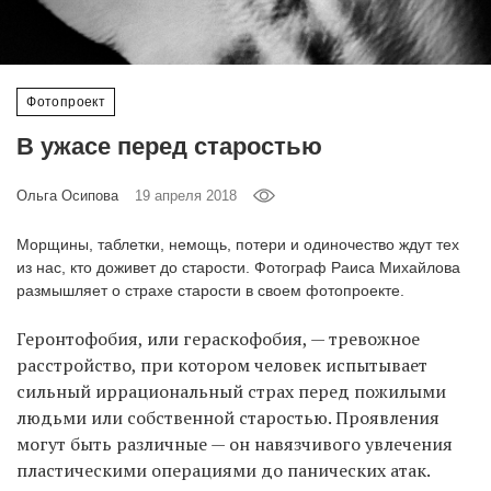
‘21
Фотопроект
Фотопроект
Репортаж
В ужасе перед старостью
Партнерский
Ольга Осипова
19 апреля 2018
материал
Морщины, таблетки, немощь, потери и одиночество ждут тех
из нас, кто доживет до старости. Фотограф Раиса Михайлова
О
птичке
размышляет о страхе старости в своем фотопроекте.
Геронтофобия, или гераскофобия, — тревожное
Рекламодателям
расстройство, при котором человек испытывает
сильный иррациональный страх перед пожилыми
людьми или собственной старостью. Проявления
могут быть различные — он навязчивого увлечения
пластическими операциями до панических атак.