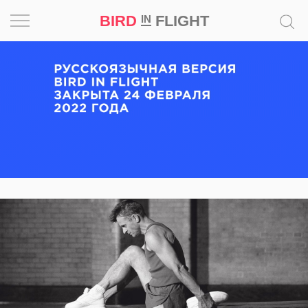
BIRD
FLIGHT
IN
Вдохновение
Почему
это
шедевр
Мир
Игра
Новости
Bird
in
Flight
Prize