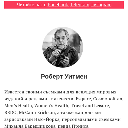
Читайте нас в
Facebook
,
Telegram
,
Instagram
EN
UA
Роберт Уитмен
Известен своими съемками для ведущих мировых
изданий и рекламных агентств: Esquire, Cosmopolitan,
Men’s Health, Women's Health, Travel and Leisure,
BBDO, McCann Erickson, а также жанровыми
зарисовками Нью-Йорка, персональными съемками
Михаила Барышникова, певца Принcа.