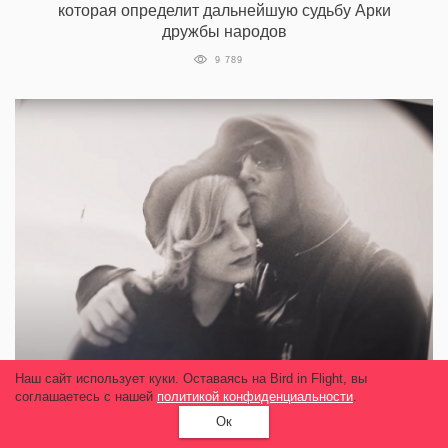
которая определит дальнейшую судьбу Арки
дружбы народов
9 789
Наш сайт использует куки. Оставаясь на Bird in Flight, вы
соглашаетесь с нашей
политикой конфиденциальности
.
Вышел трейлер фильма об Эван Рейчел
Вуд. В нем актриса рассказывает о насилии
Ок
Мэрилина Мэнсона