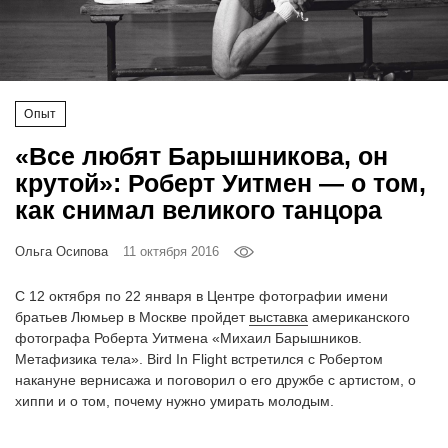
‘21
Фотопроект
Опыт
Репортаж
«Все любят Барышникова, он
Партнерский
крутой»: Роберт Уитмен — о том,
материал
как снимал великого танцора
О
Ольга Осипова
11 октября 2016
птичке
С 12 октября по 22 января в Центре фотографии имени
Рекламодателям
братьев Люмьер в Москве пройдет
выставка
американского
фотографа Роберта Уитмена «Михаил Барышников.
Метафизика тела». Bird In Flight встретился с Робертом
накануне вернисажа и поговорил о его дружбе с артистом, о
хиппи и о том, почему нужно умирать молодым.