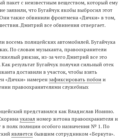
ый пакет с неизвестным веществом, который ему
е заявили, что Бугайчук якобы выбросил этот
 Они также обвинили фронтмена «Дички» в том,
сшествия. Дмитрий все обвинения отвергает.
ли восемь полицейских автомобилей. Бугайчука
ках. По словам музыканта, правоохранители
тяжелый рюкзак, из-за чего Дмитрий все это
. Как результат Бугайчук получил сильный отек
ыканта доставили в участок, чтобы взять
ен «Дички» намерен
зафиксировать побои
и
шении правоохранителями служебных
ицейский представился как Владислав Иоанно.
Скорина
указал
номер жетона правоохранителя и
 в полк полиции особого назначения № 1. По
ский
является
бывшим сотрудником «Беркута».