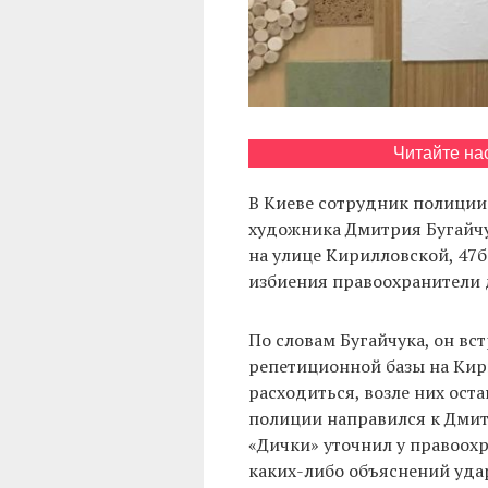
Читайте на
В Киеве сотрудник полиции
художника Дмитрия Бугайчук
на улице Кирилловской, 47б. 
избиения правоохранители д
По словам Бугайчука, он вс
репетиционной базы на Кир
расходиться, возле них ост
полиции направился к Дми
«Дички» уточнил у правоохра
каких-либо объяснений удар