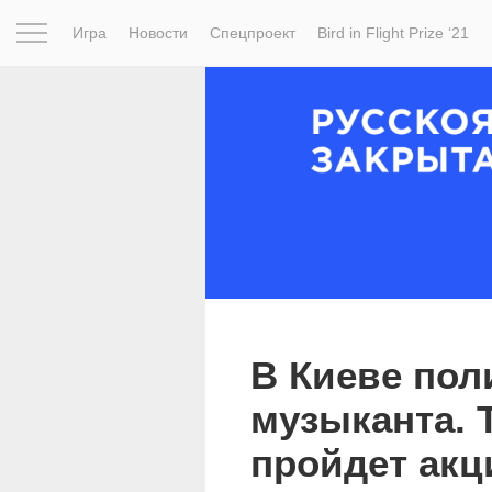
Игра
Новости
Спецпроект
Bird in Flight Prize ‘21
Вдохновение
Почему это шедевр
Мир
Фотопрое
В Киеве пол
музыканта. 
пройдет акц