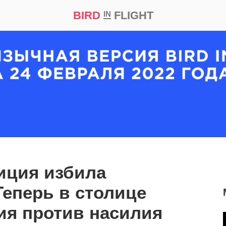
BIRD
FLIGHT
IN
кт
Репортаж
иция избила
Теперь в столице
ия против насилия