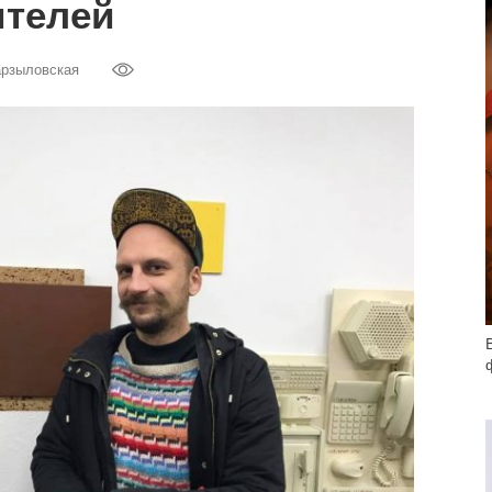
ителей
арзыловская