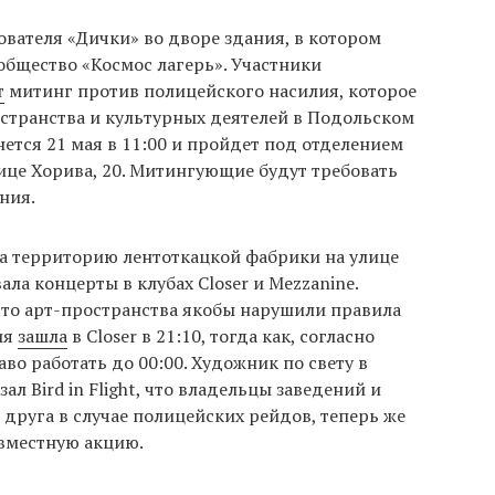
вателя «Дички» во дворе здания, в котором
общество «Космос лагерь». Участники
т
митинг против полицейского насилия, которое
остранства и культурных деятелей в Подольском
нется 21 мая в 11:00 и пройдет под отделением
ице Хорива, 20. Митингующие будут требовать
ния.
на территорию лентоткацкой фабрики на улице
ла концерты в клубах Closer и Mezzanine.
что арт-пространства якобы нарушили правила
ия
зашла
в Closer в 21:10, тогда как, согласно
во работать до 00:00. Художник по свету в
л Bird in Flight, что владельцы заведений и
друга в случае полицейских рейдов, теперь же
вместную акцию.