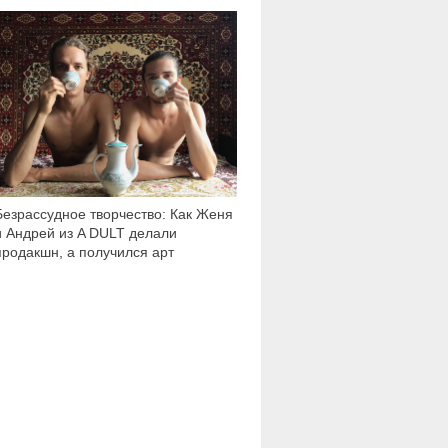
5 093
Безрассудное творчество: Как Женя
и Андрей из A DULT делали
продакшн, а получился арт