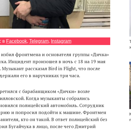
с в
Facebook
,
Telegram
,
Instagram
 избил фронтмена и основателя группы «Дичка»
а. Инцидент произошел в ночь с 18 на 19 мая
Музыкант рассказал Bird in Flight, что после
ержали его в наручниках три часа.
третился с барабанщиком «Дички» возле
илловской. Когда музыканты собрались
ановился полицейский автомобиль. Сотрудник
трию и попросил подойти к машине. Фронтмен
нителя, кто он такой. В ответ полицейский без
ил Бугайчука в лицо, после чего Дмитрий