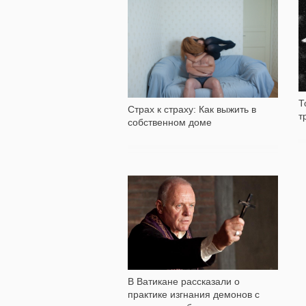
4 729
Т
Страх к страху: Как выжить в
т
собственном доме
805
В Ватикане рассказали о
практике изгнания демонов с