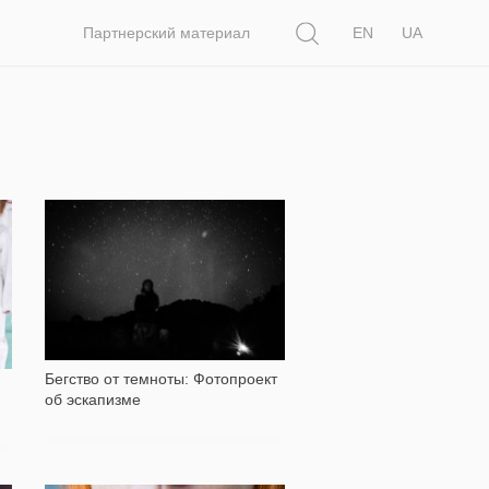
Поиск
Партнерский материал
EN
UA
2 359
Бегство от темноты: Фотопроект
об эскапизме