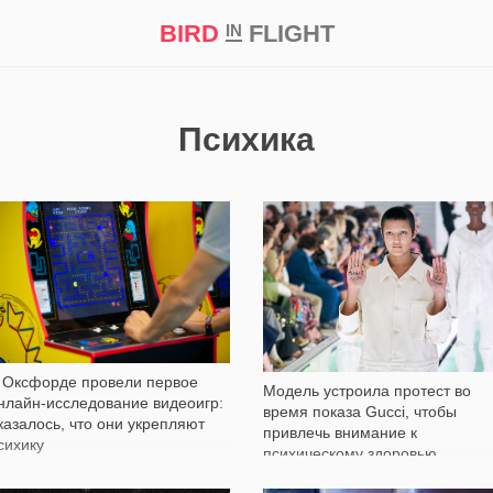
BIRD
FLIGHT
IN
кт
Репортаж
Психика
459
1 855
 Оксфорде провели первое
Модель устроила протест во
нлайн-исследование видеоигр:
время показа Gucci, чтобы
казалось, что они укрепляют
привлечь внимание к
сихику
психическому здоровью