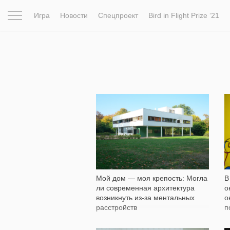
Игра
Новости
Спецпроект
Bird in Flight Prize ‘21
Вдохновение
Почему это шедевр
Мир
Фотопрое
11 716
В
Мой дом — моя крепость: Могла
о
ли современная архитектура
о
возникнуть из-за ментальных
п
расстройств