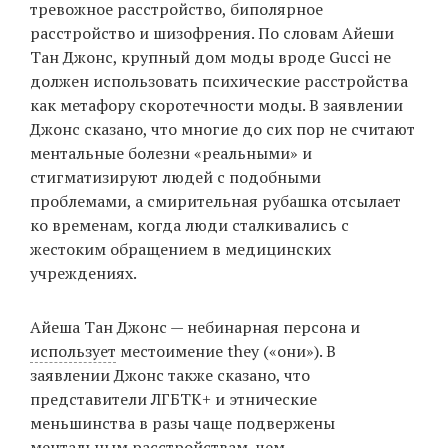
тревожное расстройство, биполярное
расстройство и шизофрения. По словам Айеши
Тан Джонс, крупный дом моды вроде Gucci не
EN
UA
должен использовать психические расстройства
как метафору скоротечности моды. В заявлении
Джонс сказано, что многие до сих пор не считают
ментальные болезни «реальными» и
стигматизируют людей с подобными
проблемами, а смирительная рубашка отсылает
ко временам, когда люди сталкивались с
жестоким обращением в медицинских
учреждениях.
Айеша Тан Джонс — небинарная персона и
использует
местоимение they («они»). В
заявлении Джонс также сказано, что
представители ЛГБТК+ и этнические
меньшинства в разы чаще подвержены
ментальным расстройствам, чем