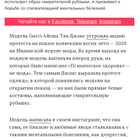
использует образ смирительной рубашки, и призывает к
‘21
борьбе со стигматизацией ментальных болезней.
Фотопроект
Читайте нас в
Facebook
,
Telegram
,
Instagram
Модель Gucci Айеша Тан Джонс
устроила
акцию
Репортаж
протеста на показе коллекции весна-лето — 2020
на Миланской неделе моды. Во время выхода на
Партнерский
подиум модель вытянула вперед руки, на
материал
которых было написано «Психическое здоровье —
не мода». Тем самым Джонс выразила протест
О
одежде, в которой появлялись модели на
птичке
открытии показа, — на них были прямые белые
костюмы, напоминающие смирительную
Рекламодателям
рубашку.
Модель
написала
в своем инстаграме, что она
сама, ее близкие и любимые люди сталкивались с
такими ментальными болезнями, как депрессия,