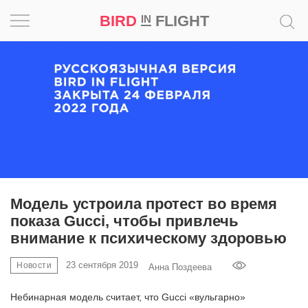
BIRD
FLIGHT
IN
Вдохновение
Почему
это
шедевр
Мир
Игра
Модель устроила протест во время
показа Gucci, чтобы привлечь
Новости
внимание к психическому здоровью
Bird
23 сентября 2019
Новости
Анна Поздеева
in
Flight
Небинарная модель считает, что Gucci «вульгарно»
Prize