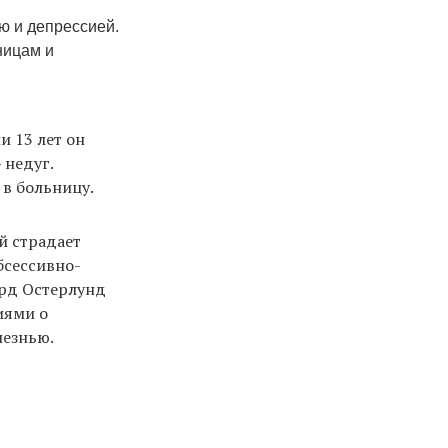
ю и депрессией.
ницам и
и 13 лет он
 недуг.
в больницу.
ый страдает
бсессивно-
ард Остерлунд
иями о
лезнью.