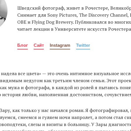
Шведский фотограф, живет в Рочестере, Великоб
Снимает для Sony Pictures, The Discovery Channel, 
OBE и Flying Dog Brewery. Публиковался во многих
читает лекции в Университете искусств Рочестера
Блог
Сайт
Instagram
Twitter
 надела все цвета» — это очень интимное визуальное исс
видимым недугом как третьим членом семьи. Этот проек
как мужа и фотографа, в каждой из ролей я пытаюсь поня
о история любви, наполненная достоинством, сочувствие
Зару, как только у нас начался роман. Я фотографировал, к
елуемся, смеемся и гуляем ночи напролет, а потом стал с
овоподтеки, слезы и визиты в больницу. У Зары диагнос