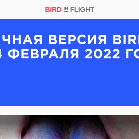
BIRD
FLIGHT
IN
кт
Репортаж