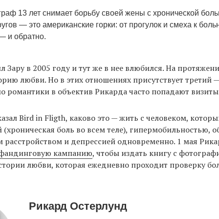
раф 13 лет снимает борьбу своей жены с хронической боль
гов — это американские горки: от прогулок и смеха к боль
— и обратно.
л Зару в 2005 году и тут же в нее влюбился. На протяжени
орию любви. Но в этих отношениях присутствует третий —
 романтики в объектив Рикарда часто попадают визиты 
зал Bird in Fligth, каково это — жить с человеком, котор
(хроническая боль во всем теле), гипермобильностью, о
 расстройством и депрессией одновременно. 1 мая Рик
фандинговую кампанию
, чтобы издать книгу с фотограф
стории любви, которая ежедневно проходит проверку бо
Рикард Остерлунд