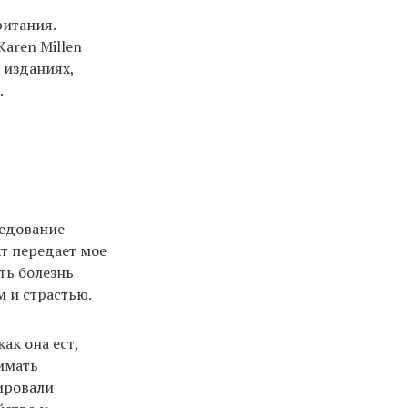
ритания.
Karen Millen
 изданиях,
.
ледование
т передает мое
ть болезнь
м и страстью.
ак она ест,
нимать
тировали