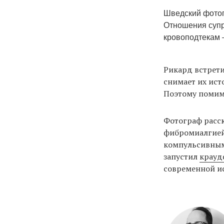
Шведский фотог
Отношения супру
кровоподтекам 
Рикард встрети
снимает их ист
Поэтому помимо
Фотограф расска
фибромиалгией 
компульсивным
запустил
крауд
современной и