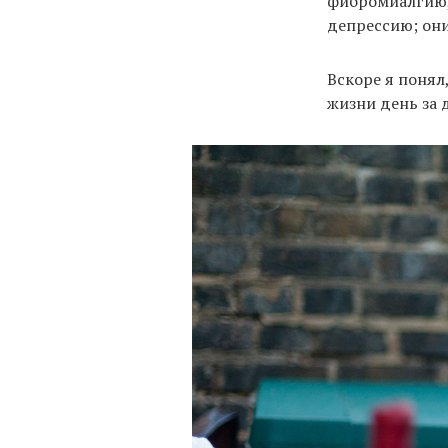
фибромиалгию,
депрессию; они
Вскоре я понял
жизни день за 