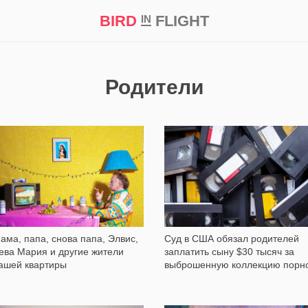
BIRD
FLIGHT
IN
кт
Репортаж
Родители
1 052
13 839
ама, папа, снова папа, Элвис,
Суд в США обязал родителей
ева Мария и другие жители
заплатить сыну $30 тысяч за
ашей квартиры
выброшенную коллекцию порн