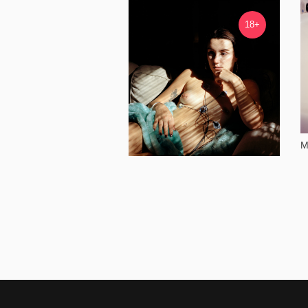
22 279
18+
М
Три грации: Мама, бабушка и я