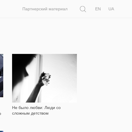
Поиск
Партнерский материал
EN
UA
16 404
Не было любви: Люди со
сложным детством
о