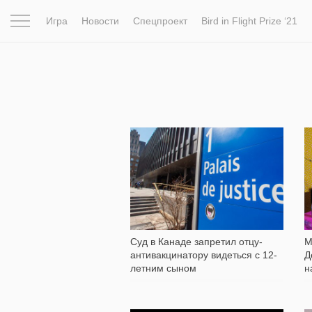
Игра
Новости
Спецпроект
Bird in Flight Prize ‘21
Вдохновение
Почему это шедевр
Мир
Фотопрое
347
Суд в Канаде запретил отцу-
М
антивакцинатору видеться с 12-
Д
летним сыном
н