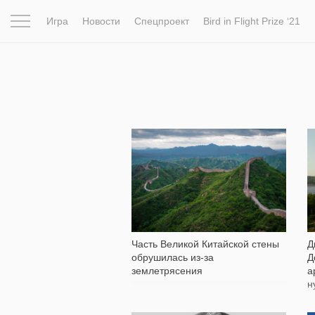
Игра
Новости
Спецпроект
Bird in Flight Prize ‘21
Вдохновение
Почему это шедевр
Мир
Фотопрое
353
Часть Великой Китайской стены
Д
обрушилась из-за
Д
землетрясения
а
н