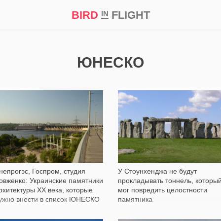
BIRD
FLIGHT
IN
кт
Репортаж
ЮНЕСКО
6 693
137
непрогэс, Госпром, студия
У Стоунхенджа не будут
овженко: Украинские памятники
прокладывать тоннель, которы
рхитектуры ХХ века, которые
мог повредить целостности
ужно внести в список ЮНЕСКО
памятника