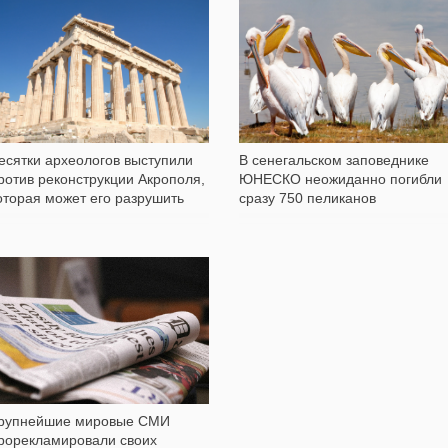
325
584
В сенегальском заповеднике
есятки археологов выступили
ЮНЕСКО неожиданно погибли
ротив реконструкции Акрополя,
сразу 750 пеликанов
оторая может его разрушить
627
рупнейшие мировые СМИ
рорекламировали своих