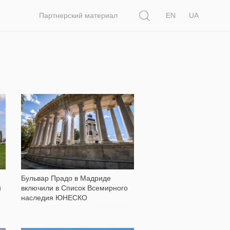
Поиск
Партнерский материал
EN
UA
149
Бульвар Прадо в Мадриде
й
включили в Список Всемирного
наследия ЮНЕСКО