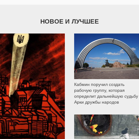
НОВОЕ И ЛУЧШЕЕ
9 787
Кабмин поручил создать
рабочую группу, которая
определит дальнейшую судьбу
Арки дружбы народов
12 299