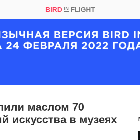
BIRD
FLIGHT
IN
кт
Репортаж
лили маслом 70
й искусства в музеях