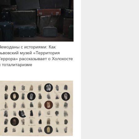
Чемоданы с историями: Как
львовский музей «Территория
Террора» рассказывает о Холокосте
и тоталитаризме
4 198