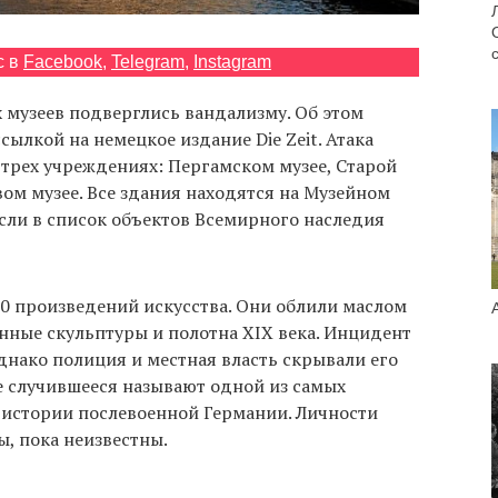
с в
Facebook
,
Telegram
,
Instagram
 музеев подверглись вандализму. Об этом
ссылкой на немецкое издание Die Zeit. Атака
трех учреждениях: Пергамском музее, Старой
ом музее. Все здания находятся на Музейном
несли в список объектов Всемирного наследия
0 произведений искусства. Они облили маслом
нные скульптуры и полотна XIX века. Инцидент
днако полиция и местная власть скрывали его
е случившееся называют одной из самых
в истории послевоенной Германии. Личности
ы, пока неизвестны.