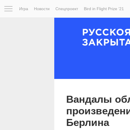
Игра
Новости
Спецпроект
Bird in Flight Prize ‘21
Вдохновение
Почему это шедевр
Мир
Фотопрое
Вандалы об
произведени
Берлина