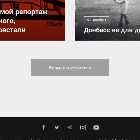
ямой репортаж
ного,
Фотопроект
овстали
Донбасс не для д
Больше материалов