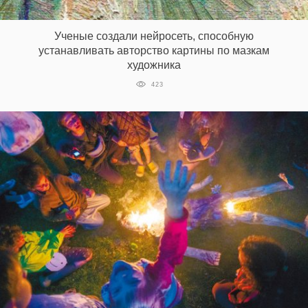
‘21
Ученые создали нейросеть, способную
Фотопроект
устанавливать авторство картины по мазкам
художника
Репортаж
423
Партнерский
материал
О
птичке
Рекламодателям