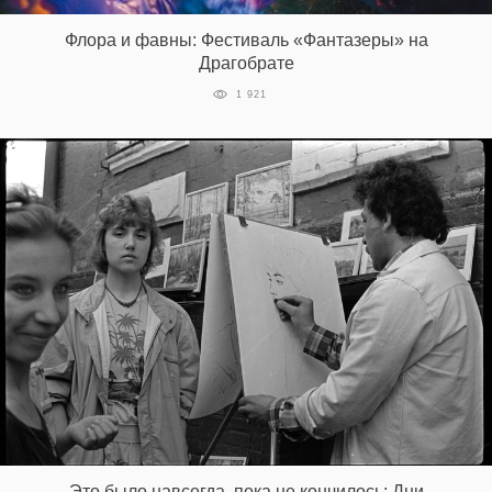
Флора и фавны: Фестиваль «Фантазеры» на
Драгобрате
EN
UA
1 921
Это было навсегда, пока не кончилось: Дни