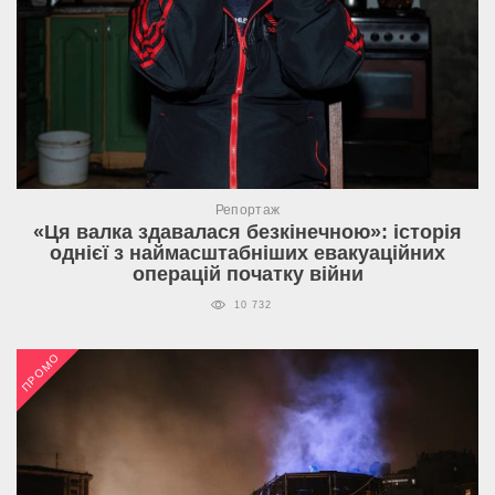
Репортаж
«Ця валка здавалася безкінечною»: історія
однієї з наймасштабніших евакуаційних
операцій початку війни
10 732
ПРОМО