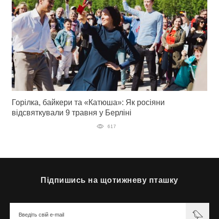
Горілка, байкери та «Катюша»: Як росіяни
відсвяткували 9 травня у Берліні
617
Підпишись на щотижневу пташку