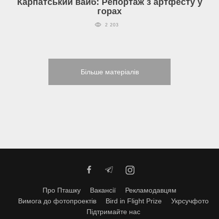
Карпатський вайб: Репортаж з артфесту у
горах
2 203
Більше матеріалів
Про Пташку
Вакансії
Рекламодавцям
Вимога до фотопроектів
Bird in Flight Prize
Укрсучфото
Підтримайте нас