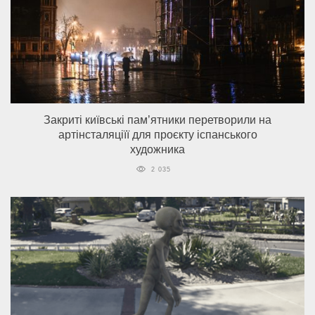
Закриті київські пам’ятники перетворили на
артінсталяціїї для проєкту іспанського
художника
2 035