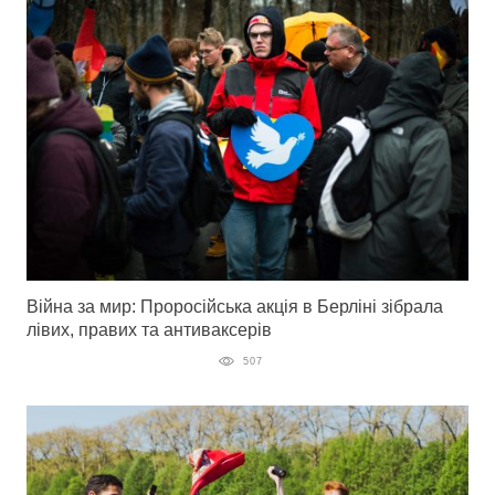
Війна за мир: Проросійська акція в Берліні зібрала
лівих, правих та антиваксерів
507