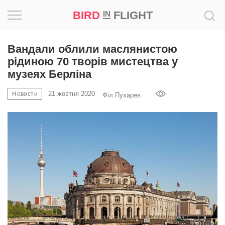
BIRD
FLIGHT
IN
Натхнення
Вандали облили маслянистою
рідиною 70 творів мистецтва у
Фотопроєкт
музеях Берліна
21 жовтня 2020
Новини
Новости
Філ Пухарев
Світ
Архітектура
Професія
Bird
in
Flight