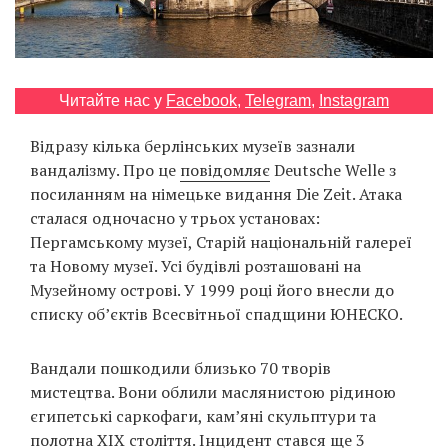
Prize
‘21
Читайте нас у
Facebook
,
Telegram
,
Instagram
Відразу кілька берлінських музеїв зазнали
вандалізму. Про це
повідомляє
Deutsche Welle з
RU
EN
посиланням на німецьке видання Die Zeit. Атака
сталася одночасно у трьох установах:
Пергамському музеї, Старій національній галереї
та Новому музеї. Усі будівлі розташовані на
Музейному острові. У 1999 році його внесли до
списку об’єктів Всесвітньої спадщини ЮНЕСКО.
Вандали пошкодили близько 70 творів
мистецтва. Вони облили маслянистою рідиною
єгипетські саркофаги, кам’яні скульптури та
полотна XIX століття. Інцидент стався ще 3