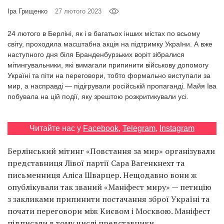
Prize
Іра Грищенко
27 лютого 2023
‘21
24 лютого в Берліні, як і в багатьох інших містах по всьому
світу, проходила масштабна акція на підтримку України. А вже
наступного дня біля Бранденбурзьких воріт зібралися
мітингувальники, які вимагали припинити військову допомогу
Україні та піти на переговори, тобто формально виступали за
мир, а насправді — підігрували російській пропаганді. Майя Іва
RU
EN
побувала на цій події, яку зрештою розкритикували усі.
Читайте нас у
Facebook
,
Telegram
,
Instagram
Берлінський мітинг «Повстання за мир» організували
представниця Лівої партії Сара Вагенкнехт та
письменниця Аліса Шварцер. Нещодавно вони ж
опублікували так званий «Маніфест миру» — петицію
з закликами припинити постачання зброї Україні та
почати переговори між Києвом і Москвою. Маніфест
підписали в тому числі представники