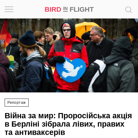
BIRD
FLIGHT
IN
Натхнення
Фотопроєкт
Новини
Світ
Архітектура
Репортаж
Професія
Війна за мир: Проросійська акція
Bird
в Берліні зібрала лівих, правих
in
та антиваксерів
Flight