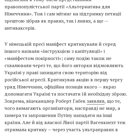
правопопулістської партії «Альтернатива для
Німеччини». Тож і сам мітинг на підтримку петиції
зрештою зібрав як правих, так і ливих, а ще —
антиваксерів.
У німецькій пресі маніфест критикували й серед
іншого назвали «інструкцією з капітуляції» і
«маніфестом покірності»; саму подію також не
схвалювали через те, що його авторки відмовляють
Україні у праві захищати свою територію від
російської агресії. Критикував акцію в першу чергу
уряд Німеччини, офіційна позиція якого — якраз
допомагати Україні та постачати їй необхідну зброю.
Зокрема, віцеканцлер Роберт Габек
заявляв
, що те,
чого вимагають організатори, насправді не мир, а
химера та запрошення Путіну нападати на інші
країни. Але й від власної Лівої партії Вагенкнехт теж
отримала критику — через участь ультраправих в