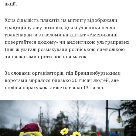
акції.
Хоча більшість плакатів на мітингу відображали
традиційну ліву позицію, деякі учасники несли
транспаранти з гасломи на кшталт «Американці,
повертайтеся додому» чи айдентикою ультраправих.
Інші ж узагалі розмахували російською символікою
чи плакатами проти носіння масок.
За словами організаторів, під Бранденбурзькими
воротами зібралося близько 50 тисяч людей, але
поліція нарахувала лише близько 13 тисяч.