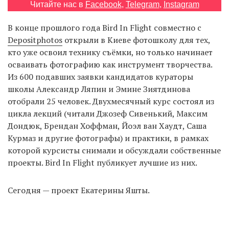
Читайте нас в
Facebook
,
Telegram
,
Instagram
В конце прошлого года Bird In Flight совместно с
EN
UA
Depositphotos
открыли в Киеве фотошколу для тех,
кто уже освоил технику съёмки, но только начинает
осваивать фотографию как инструмент творчества.
Из 600 подавших заявки кандидатов кураторы
школы Александр Ляпин и Эмине Зиятдинова
отобрали 25 человек. Двухмесячный курс состоял из
цикла лекций (читали Джозеф Сивенький, Максим
Дондюк, Брендан Хоффман, Йоэл ван Хаудт, Саша
Курмаз и другие фотографы) и практики, в рамках
которой курсисты снимали и обсуждали собственные
проекты. Bird In Flight публикует лучшие из них.
Сегодня — проект Екатерины Яшты.