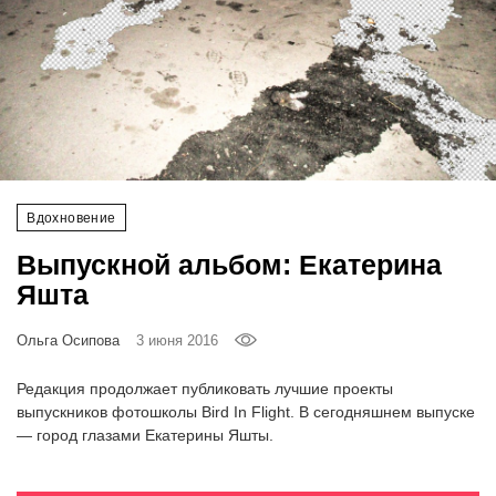
‘21
Фотопроект
Репортаж
Партнерский
материал
Вдохновение
Выпускной альбом: Екатерина
О
Яшта
птичке
Ольга Осипова
3 июня 2016
Рекламодателям
Редакция продолжает публиковать лучшие проекты
выпускников фотошколы Bird In Flight. В сегодняшнем выпуске
— город глазами Екатерины Яшты.