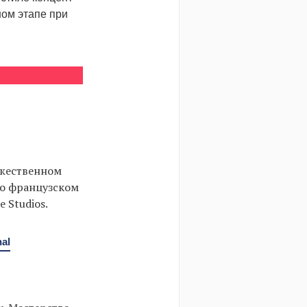
ном этапе при
ожественном
во французском
 Studios.
nal