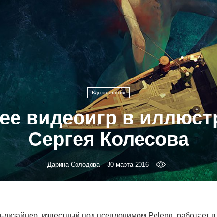
Вдохновение
ее видеоигр в иллюст
Сергея Колесова
Дарина Солодова
30 марта 2016
-дизайнер, известный под псевдонимом Peleng, работает в 