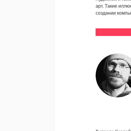
арт. Такие иллю
создании компь