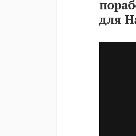
пораб
для Ha