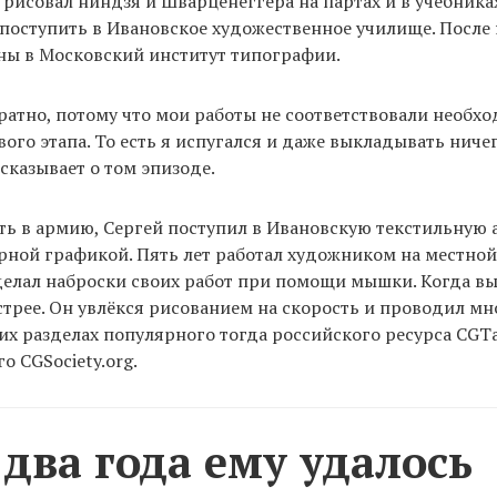
 рисовал ниндзя и Шварценеггера на партах и в учебника
 поступить в Ивановское художественное училище. После 
ны в Московский институт типографии.
братно, потому что мои работы не соответствовали необх
ого этапа. То есть я испугался и даже выкладывать ничег
ссказывает о том эпизоде.
ть в армию, Сергей поступил в Ивановскую текстильную 
рной графикой. Пять лет работал художником на местной
делал наброски своих работ при помощи мышки. Когда в
трее. Он увлёкся рисованием на скорость и проводил мн
х разделах популярного тогда российского ресурса CGTal
 CGSociety.org.
 два года ему удалось