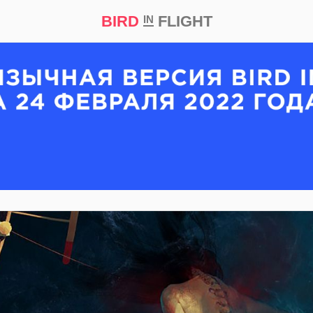
BIRD
FLIGHT
IN
кт
Репортаж