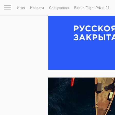
Игра
Новости
Спецпроект
Bird in Flight Prize ‘21
Вдохновение
Почему это шедевр
Мир
Фотопрое