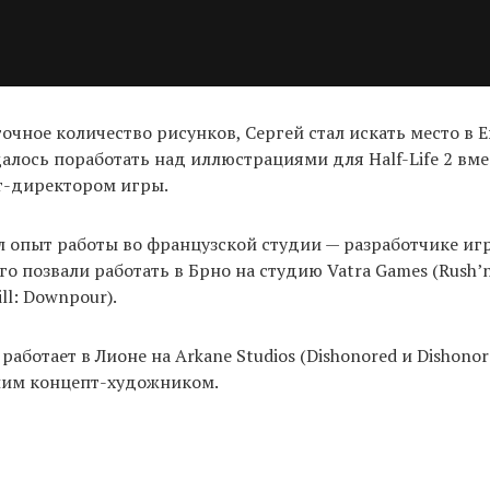
очное количество рисунков, Сергей стал искать место в Е
далось поработать над иллюстрациями для Half-Life 2 вм
т-директором игры.
л опыт работы во французской студии — разработчике игр 
го позвали работать в Брно на студию Vatra Games (Rush’n
Hill: Downpour).
работает в Лионе на Arkane Studios (Dishonored и Dishonor
шим концепт-художником.