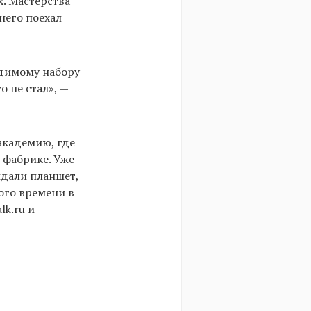
х. Мастерства
него поехал
одимому набору
о не стал», —
академию, где
 фабрике. Уже
ыдали планшет,
ого времени в
k.ru и