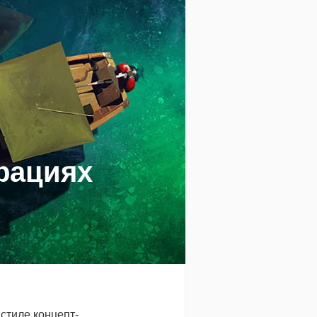
рациях
стиле концепт-