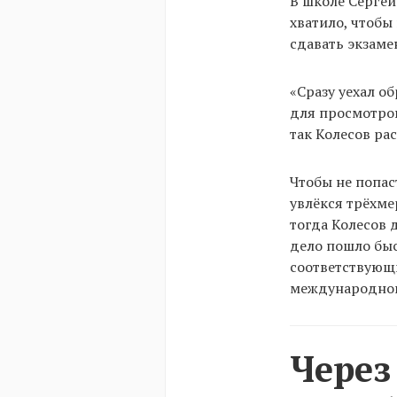
В школе Сергей
хватило, чтобы
сдавать экзаме
«Сразу уехал о
для просмотров
так Колесов ра
Чтобы не попас
увлёкся трёхме
тогда Колесов 
дело пошло быс
соответствующи
международного
Через