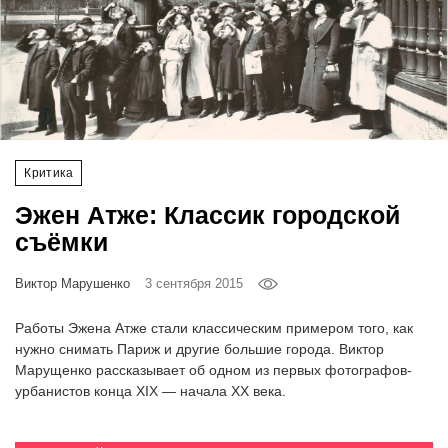
‘21
Фотопроект
Репортаж
Партнерский
Критика
материал
Эжен Атже: Классик городской
съёмки
О
птичке
Виктор Марушенко
3 сентября 2015
Рекламодателям
Работы Эжена Атже стали классическим примером того, как
нужно снимать Париж и другие большие города. Виктор
Марущенко рассказывает об одном из первых фотографов-
урбанистов конца XIX — начала XX века.