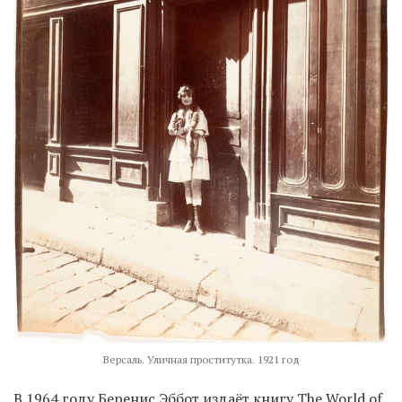
Версаль. Уличная проститутка. 1921 год
В 1964 году Беренис Эббот издаёт книгу The World of