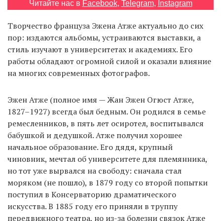
Читайте нас в
Facebook
,
Telegram
,
Instagram
Творчество француза Эжена Атже актуально до сих
EN
UA
пор: издаются альбомы, устраиваются выставки, а
стиль изучают в университетах и академиях. Его
работы обладают огромной силой и оказали влияние
на многих современных фотографов.
Эжен Атже (полное имя — Жан Эжен Огюст Атже,
1827–1927) всегда был бедным. Он родился в семье
ремесленников, в пять лет осиротел, воспитывался
бабушкой и дедушкой. Атже получил хорошее
начальное образование. Его дядя, крупный
чиновник, мечтал об университете для племянника,
но тот уже вырвался на свободу: сначала стал
моряком (не пошло), в 1879 году со второй попытки
поступил в Консерваторию драматического
искусства. В 1885 году его приняли в труппу
передвижного театра, но из-за болезни связок Атже