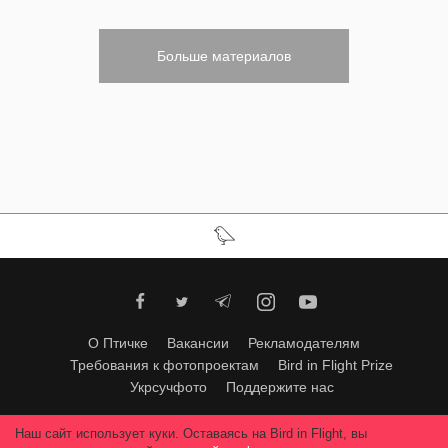
Больше материалов
О Птичке
Вакансии
Рекламодателям
Требования к фотопроектам
Bird in Flight Prize
Укрсучфото
Поддержите нас
Любое использование материалов допускается только с согласия
Наш сайт использует куки. Оставаясь на Bird in Flight, вы
редакции
.
© 2026, Bird In Flight.