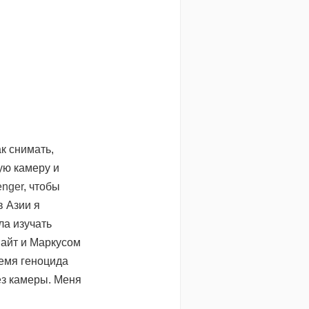
ак снимать,
ую камеру и
enger
, чтобы
в Азии я
ла изучать
Найт и Маркусом
емя геноцида
ез камеры. Меня