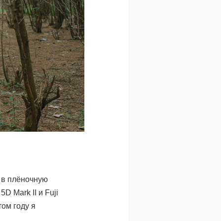
ь в плёночную
D Mark II и Fuji
том году я