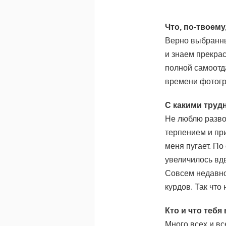
Что, по-твоем
Верно выбранны
и знаем прекрас
полной самоотда
времени фотогр
С какими труд
Не люблю развод
терпением и пр
меня пугает. П
увеличилось вд
Совсем недавно
курдов. Так что
Кто и что тебя
Много всех и в