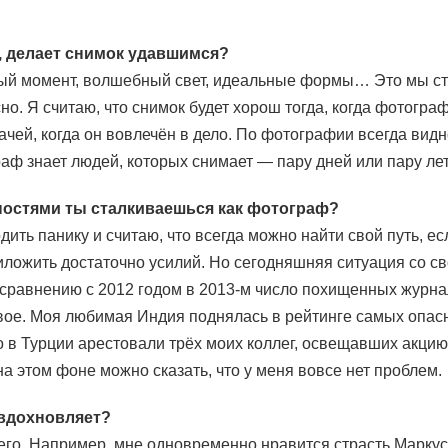
у, делает снимок удавшимся?
й момент, волшебный свет, идеальные формы… Это мы ст
но. Я считаю, что снимок будет хорош тогда, когда фотограф
чей, когда он вовлечён в дело. По фотографии всегда видн
аф знает людей, которых снимает — пару дней или пару лет
ностями ты сталкиваешься как фотограф?
ить панику и считаю, что всегда можно найти свой путь, ес
иложить достаточно усилий. Но сегодняшняя ситуация со с
о сравнению с 2012 годом в 2013-м число похищенных журн
вое. Моя любимая Индия поднялась в рейтинге самых опасн
 в Турции арестовали трёх моих коллег, освещавших акцию
 на этом фоне можно сказать, что у меня вовсе нет проблем.
 вдохновляет?
сего. Например, мне одновременно нравится страсть Маркус