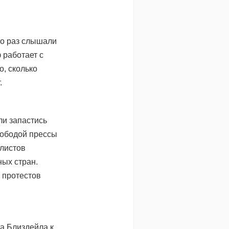
о раз слышали
 работает с
о, сколько
.
ли запастись
вободой прессы
алистов
ых стран.
 протестов
а Близдейла к