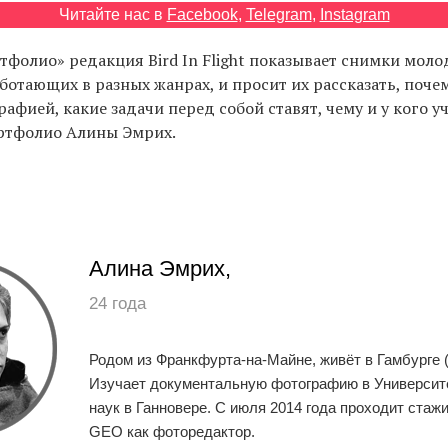
Читайте нас в
Facebook
,
Telegram
,
Instagram
тфолио» редакция Bird In Flight показывает снимки мол
ботающих в разных жанрах, и просит их рассказать, поч
афией, какие задачи перед собой ставят, чему и у кого у
ортфолио Алины Эмрих.
Алина Эмрих,
24 года
Родом из Франкфурта-на-Майне, живёт в Гамбурге 
Изучает документальную фотографию в Университ
наук в Ганновере. С июля 2014 года проходит стаж
GEO как фоторедактор.