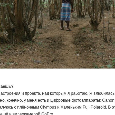
маешь?
настроения и проекта, над которым я работаю. Я влюбилас
но, конечно, у меня есть и цифровые фотоаппараты: Canon 5
алуюсь с плёночным Olympus и маленьким Fuji Polaroid. В э
 ещё и видеокамерой GoPro.