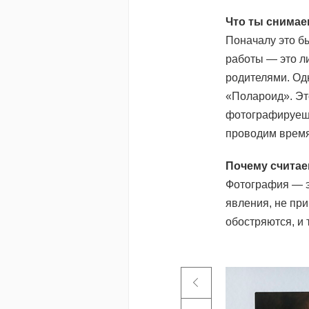
Что ты снима
Поначалу это б
работы — это л
родителями. Од
«Полароид». Это
фотографируешь,
проводим время
Почему считае
Фотография — э
явления, не при
обостряются, и