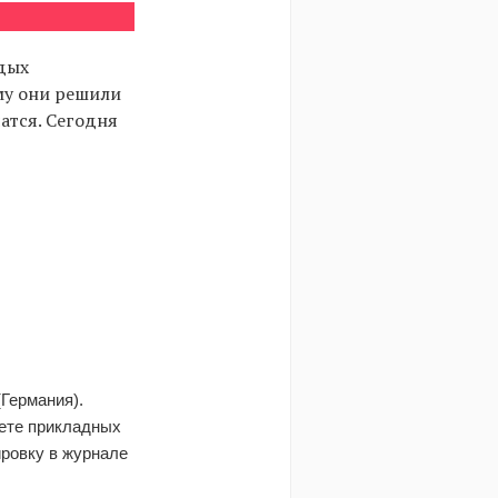
одых
ему они решили
чатся. Сегодня
(Германия).
ете прикладных
ировку в журнале