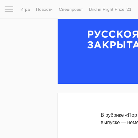
Игра
Новости
Спецпроект
Bird in Flight Prize ‘21
Вдохновение
Почему это шедевр
Мир
Фотопрое
П
В рубрике «Пор
выпуске — неме