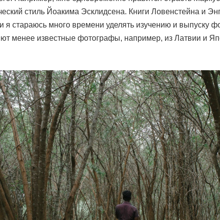
ческий стиль Йоакима Эсклидсена. Книги Ловенстейна и Эн
и я стараюсь много времени уделять изучению и выпуску ф
ют менее известные фотографы, например, из Латвии и Яп