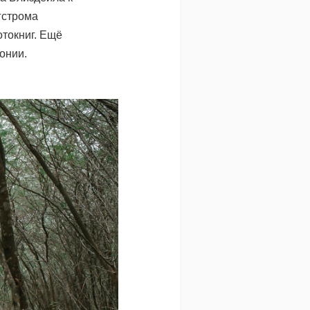
гстрома
отокниг. Ещё
онии.