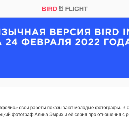
BIRD
FLIGHT
IN
кт
Репортаж
Критика
ортфолио: Алина Эмр
Эмине Зиятдинова
28 октября 2014
тфолио» свои работы показывают молодые фотографы. В 
цкий фотограф Алина Эмрих и её серия про отношения с р