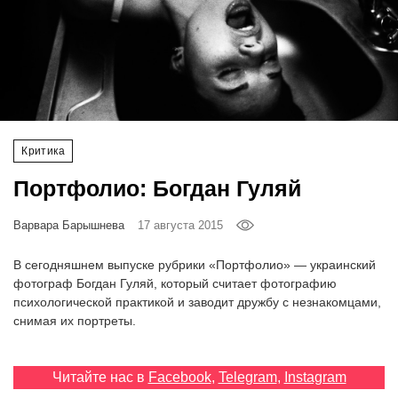
‘21
Фотопроект
Репортаж
Критика
Партнерский
материал
Портфолио: Богдан Гуляй
О
Варвара Барышнева
17 августа 2015
птичке
В сегодняшнем выпуске рубрики «Портфолио» — украинский
Рекламодателям
фотограф Богдан Гуляй, который считает фотографию
психологической практикой и заводит дружбу с незнакомцами,
снимая их портреты.
Читайте нас в
Facebook
,
Telegram
,
Instagram