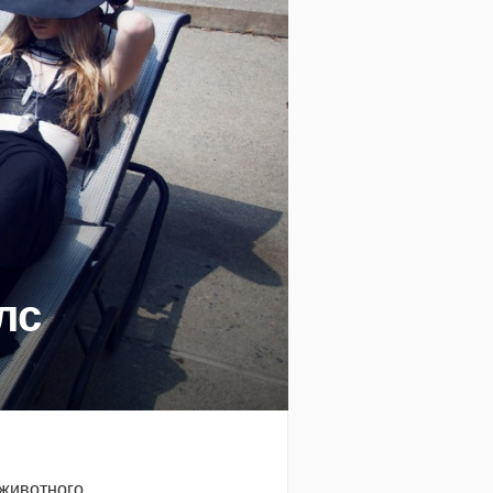
лс
 животного