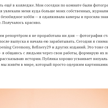
ть ещё в колледже. Мои соседки по комнате были фотогр
я увлекали меня куда больше моих собственных, журнали
 безобидное хобби — я одалживала камеры и просила зн
. Получалось красиво.
м репортёром я не проработала ни дня — фотография ст
 после выпуска я начала ею зарабатывать. Сегодня я сним
pening Ceremony, Refinery29 и других изданий. Это тоже с
 я общаюсь с людьми через свои работы, формирую их в
рассказываю истории. Публика хорошо усваивает визуал
мы живём в мире, который просто одержим картинками