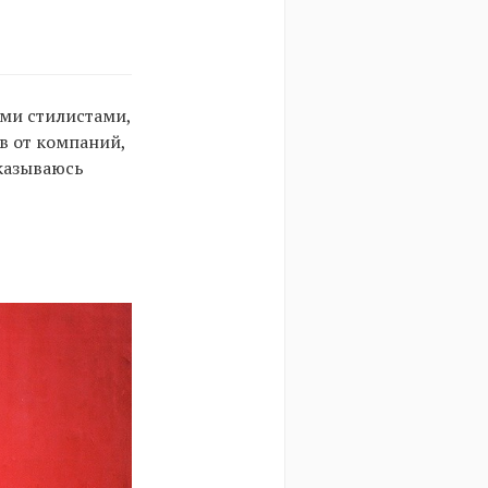
еми стилистами,
в от компаний,
казываюсь