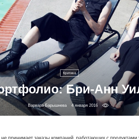
Критика
ортфолио: Бри-Анн Уи
Варвара Барышнева
4 января 2016
 не принимает заказы компаний, работающих с продуктами