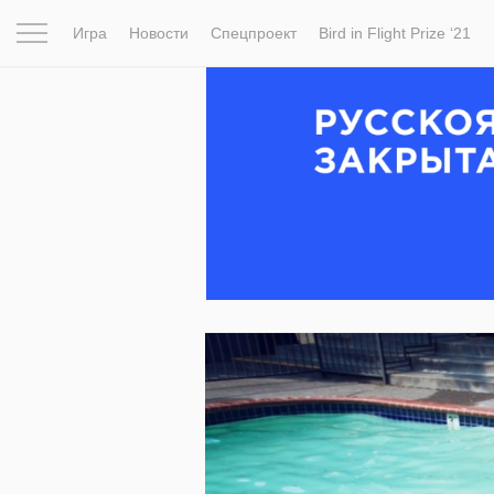
Игра
Новости
Спецпроект
Bird in Flight Prize ‘21
Вдохновение
Почему это шедевр
Мир
Фотопрое