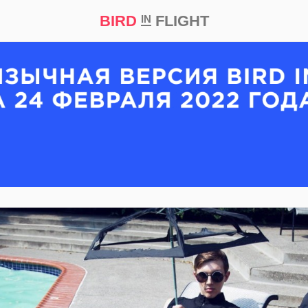
BIRD
FLIGHT
IN
кт
Репортаж