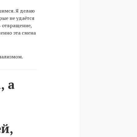
шимся. Я делаю
рые не удаётся
ь отвращение,
енно эта смена
нализмом.
, а
й,