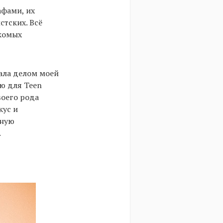
афами, их
стских. Всё
акомых
ала делом моей
аю для Teen
воего рода
кус и
ьную
.