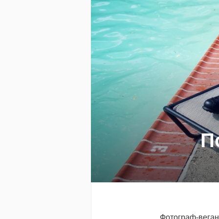
П
Фотограф-веган