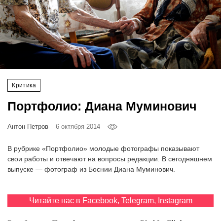
‘21
Фотопроект
Репортаж
Партнерский
Критика
материал
Портфолио: Диана Муминович
О
Антон Петров
6 октября 2014
птичке
В рубрике «Портфолио» молодые фотографы показывают
Рекламодателям
свои работы и отвечают на вопросы редакции. В сегодняшнем
выпуске — фотограф из Боснии Диана Муминович.
Читайте нас в
Facebook
,
Telegram
,
Instagram