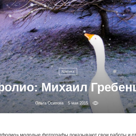
Критика
фолио: Михаил Гребен
Ольга Осипова
5 мая 2015
тфолио» молодые фотографы показывают свои работы и о