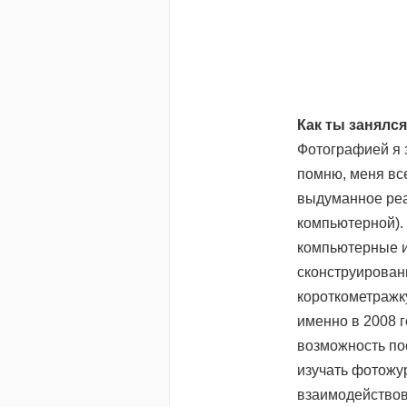
Как ты занялс
Фотографией я з
помню, меня вс
выдуманное реа
компьютерной).
компьютерные и
сконструирован
короткометражк
именно в 2008 
возможность по
изучать фотожур
взаимодействов