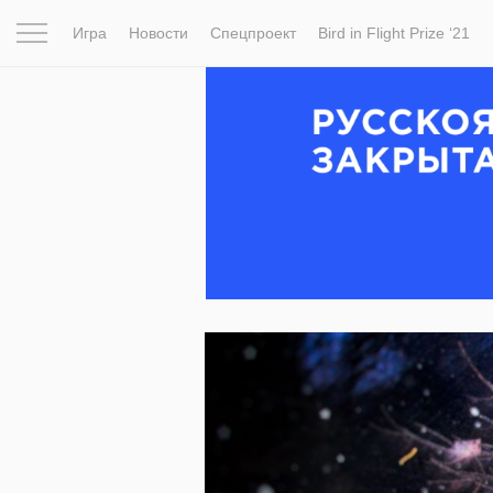
Игра
Новости
Спецпроект
Bird in Flight Prize ‘21
Вдохновение
Почему это шедевр
Мир
Фотопрое