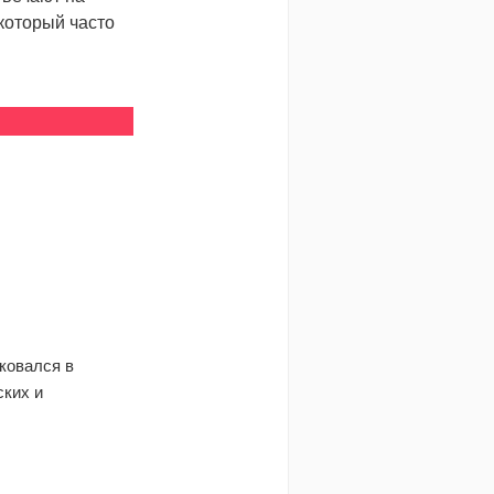
который часто
ковался в
ских и