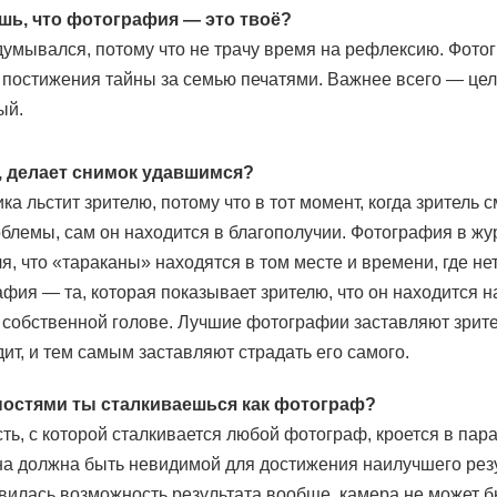
шь, что фотография — это твоё?
адумывался, потому что не трачу время на рефлексию. Фото
в постижения тайны за семью печатями. Важнее всего — цел
ый.
у, делает снимок удавшимся?
а льстит зрителю, потому что в тот момент, когда зритель 
облемы, сам он находится в благополучии. Фотография в жу
я, что «тараканы» находятся в том месте и времени, где нет
фия — та, которая показывает зрителю, что он находится н
 собственной голове. Лучшие фотографии заставляют зрит
идит, и тем самым заставляют страдать его самого.
ностями ты сталкиваешься как фотограф?
ть, с которой сталкивается любой фотограф, кроется в пар
а должна быть невидимой для достижения наилучшего резу
явилась возможность результата вообще, камера не может б