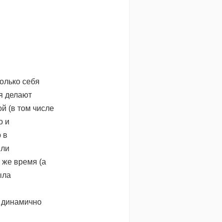
колько себя
я делают
й (в том числе
о и
 в
яли
 же время (а
ыла
и динамично