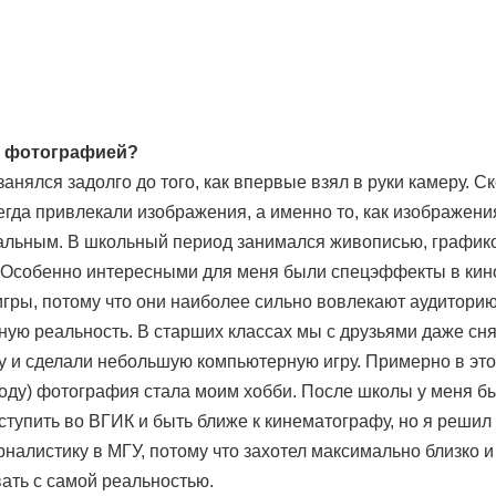
я фотографией?
анялся задолго до того, как впервые взял в руки камеру. С
егда привлекали изображения, а именно то, как изображени
льным. В школьный период занимался живописью, графико
 Особенно интересными для меня были спецэффекты в кин
гры, потому что они наиболее сильно вовлекают аудиторию
ную реальность. В старших классах мы с друзьями даже сн
у и сделали небольшую компьютерную игру. Примерно в это
году) фотография стала моим хобби. После школы у меня б
ступить во ВГИК и быть ближе к кинематографу, но я решил
налистику в МГУ, потому что захотел максимально близко 
ать с самой реальностью.