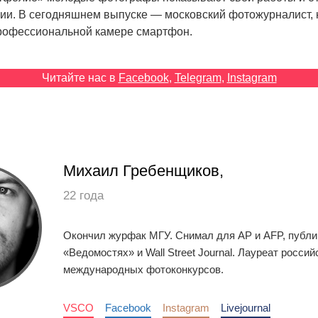
ии. В сегодняшнем выпуске — московский фотожурналист, 
рофессиональной камере смартфон.
Читайте нас в
Facebook
,
Telegram
,
Instagram
Михаил Гребенщиков,
22 года
Окончил журфак МГУ. Снимал для AP и AFP, публи
«Ведомостях» и Wall Street Journal. Лауреат россий
международных фотоконкурсов.
VSCO
Facebook
Instagram
Livejournal