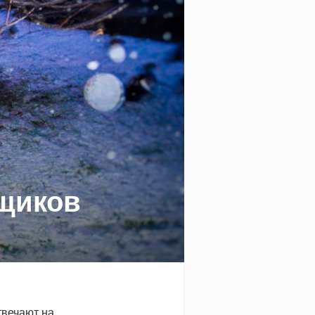
щиков
твечают на