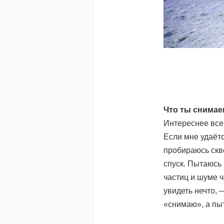
Что ты снима
Интереснее всег
Если мне удаётс
пробираюсь скв
спуск. Пытаюсь 
частиц и шуме 
увидеть нечто, 
«снимаю», а пыт