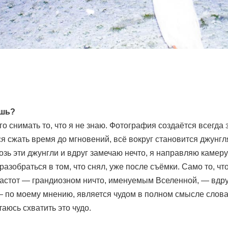
ешь?
о снимать то, что я не знаю. Фотография создаётся всегда з
я сжать время до мгновений, всё вокруг становится джунгл
озь эти джунгли и вдруг замечаю нечто, я направляю камер
разобраться в том, что снял, уже после съёмки. Само то, чт
частот — грандиозном ничто, именуемым Вселенной, — вдр
— по моему мнению, является чудом в полном смысле слова
аюсь схватить это чудо.