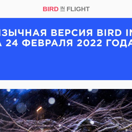
BIRD
FLIGHT
IN
кт
Репортаж