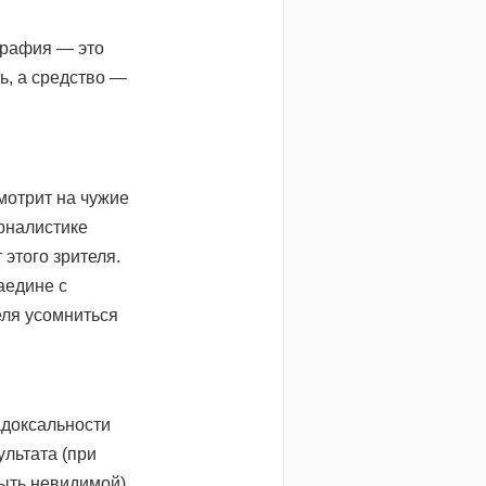
графия — это
ь, а средство —
смотрит на чужие
рналистике
 этого зрителя.
аедине с
еля усомниться
адоксальности
льтата (при
ыть невидимой).