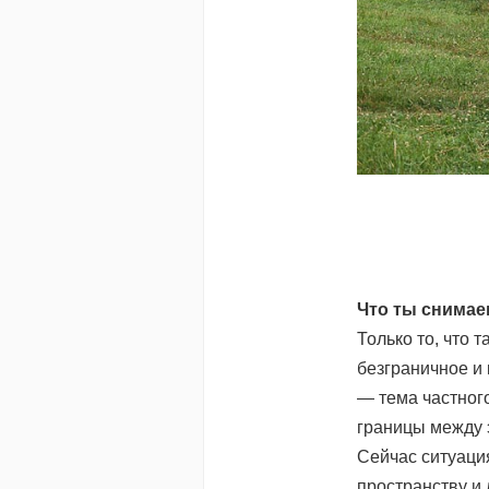
Что ты снима
Только то, что 
безграничное и
— тема частного
границы между 
Сейчас ситуация
пространству и