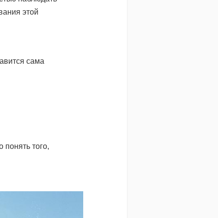
вания этой
равится сама
 понять того,