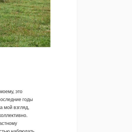
моему, это
последние годы
а мой взгляд,
коллективно.
частному
остью наблюдать