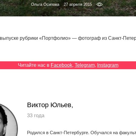
Ольга Осипова
27 апреля 2015
выпуске рубрики «Портфолио» — фотограф из Санкт-Петер
Читайте нас в
Facebook
,
Telegram
,
Instagram
Виктор Юльев,
33 года
Родился в Санкт-Петербурге. Обучался на факуль