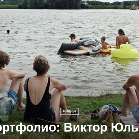
Критика
ортфолио: Виктор Юль