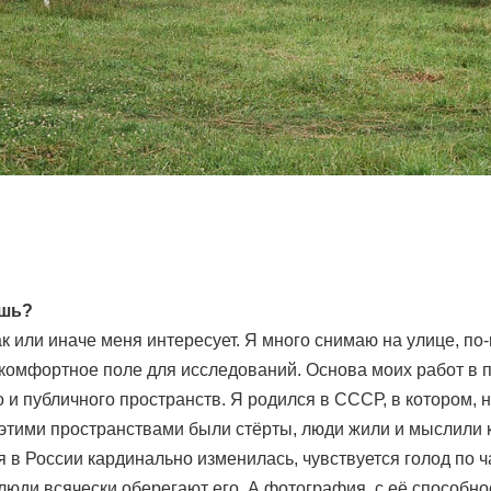
ешь?
так или иначе меня интересует. Я много снимаю на улице, по-
 комфортное поле для исследований. Основа моих работ в 
 и публичного пространств. Я родился в СССР, в котором, н
этими пространствами были стёрты, люди жили и мыслили 
 в России кардинально изменилась, чувствуется голод по 
 люди всячески оберегают его. А фотография, с её способн