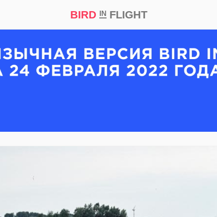
BIRD
FLIGHT
IN
кт
Репортаж