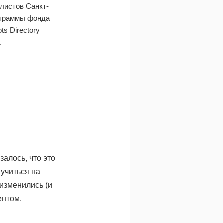
листов Санкт-
ограммы фонда
s Directory
.
алось, что это
 учиться на
изменились (и
ентом.