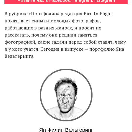
Читайте нас в
Facebook
,
Telegram
,
Instagram
В рубрике «Портфолио» редакция Bird In Flight
показывает снимки молодых фотографов,
EN
UA
работающих в разных жанрах, и просит их
рассказать, почему они решили заняться
фотографией, какие задачи перед собой ставят, чему
и у кого учатся. Сегодня в выпуске — портфолио Яна
Вельгеринга.
Ян Филип Вельгеринг