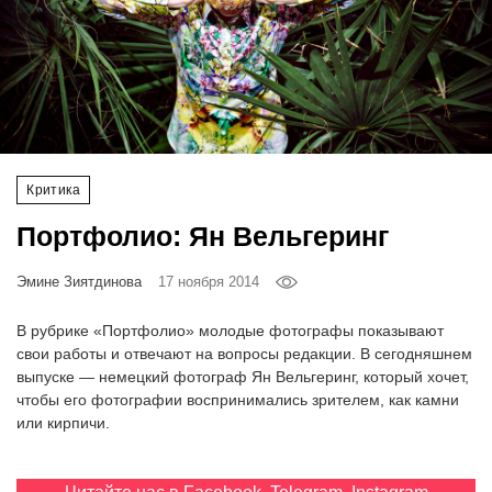
‘21
Фотопроект
Репортаж
Партнерский
Критика
материал
Портфолио: Ян Вельгеринг
О
Эмине Зиятдинова
17 ноября 2014
птичке
В рубрике «Портфолио» молодые фотографы показывают
Рекламодателям
свои работы и отвечают на вопросы редакции. В сегодняшнем
выпуске — немецкий фотограф Ян Вельгеринг, который хочет,
чтобы его фотографии воспринимались зрителем, как камни
или кирпичи.