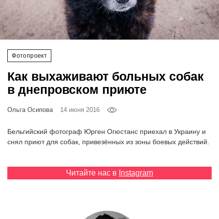
‘21
Фотопроект
Фотопроект
Репортаж
Как выхаживают больных собак
Партнерский
в днепровском приюте
материал
Ольга Осипова
14 июня 2016
О
птичке
Бельгийский фотограф Юрген Огюстанс приехал в Украину и
снял приют для собак, привезённых из зоны боевых действий.
Рекламодателям
Читайте нас в
Instagram