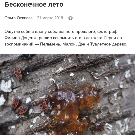
Бесконечное лето
‘21
Ольга Осипова
21 марта 2018
Фотопроект
Ощутив себя в плену собственного прошлого, фотограф
Репортаж
Филипп Доценко решил вспомнить его в деталях. Герои его
воспоминаний — Пельмень, Малой, Дэн и Туалетное дерево.
Партнерский
материал
О
птичке
Рекламодателям