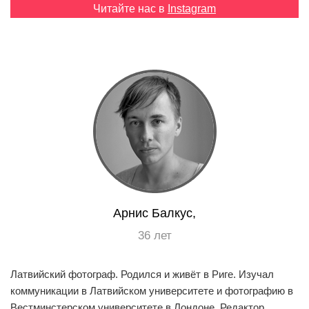
Читайте нас в
Instagram
EN
UA
Арнис Балкус,
36 лет
Латвийский фотограф. Родился и живёт в Риге. Изучал
коммуникации в Латвийском университете и фотографию в
Вестминстерском университете в Лондоне. Редактор