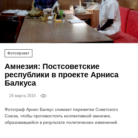
‘21
Фотопроект
Репортаж
Партнерский
Фотопроект
материал
Амнезия: Постсоветские
республики в проекте Арниса
О
Балкуса
птичке
24 марта 2015
Рекламодателям
Фотограф Арнис Балкус снимает пережитки Советского
Союза, чтобы противостоять коллективной амнезии,
образовавшейся в результате политических изменений.