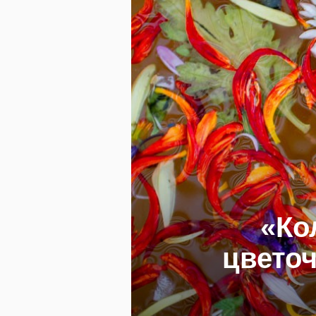
«Ко
цвето