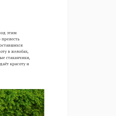
под этим
ю прелесть
 оставшихся
оту в желобах,
ые стаканчики,
аёт красоту и