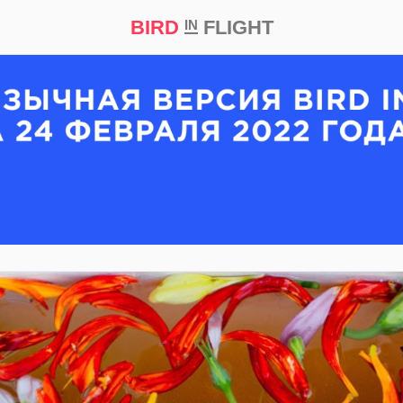
BIRD
FLIGHT
IN
кт
Репортаж