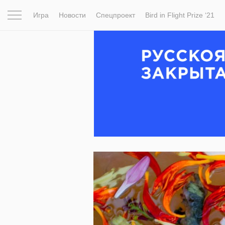
Игра
Новости
Спецпроект
Bird in Flight Prize ‘21
Вдохновение
Почему это шедевр
Мир
Фотопрое