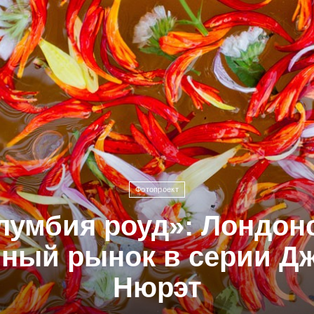
Фотопроект
лумбия роуд»: Лондон
чный рынок в серии Д
Нюрэт