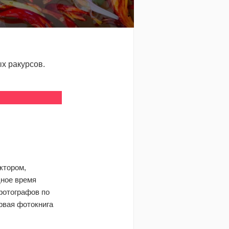
х ракурсов.
ктором,
дное время
фотографов по
рвая фотокнига