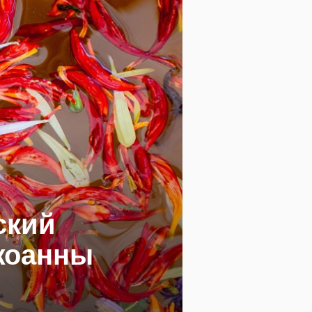
ский
жоанны