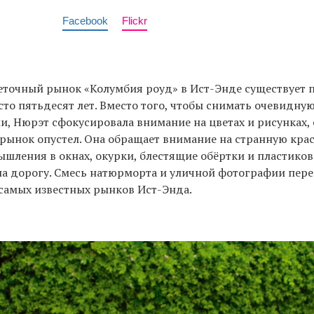
Facebook
Flickr
еточный рынок «Колумбия роуд» в Ист-Энде существует 
сто пятьдесят лет. Вместо того, чтобы снимать очевидну
и, Нюрэт сфокусировала внимание на цветах и рисунках,
к рынок опустел. Она обращает внимание на странную крас
шления в окнах, окурки, блестящие обёртки и пластиков
 дорогу. Смесь натюрморта и уличной фотографии перед
 самых известных рынков Ист-Энда.