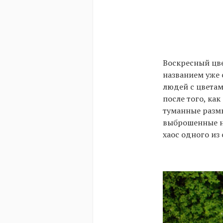
Воскресный цв
названием уже 
людей с цветам
после того, ка
туманные размы
выброшенные на
хаос одного из