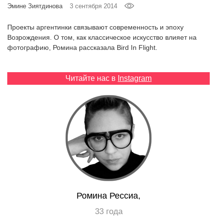
Эмине Зиятдинова
3 сентября 2014
‘21
Проекты аргентинки связывают современность и эпоху
Фотопроект
Возрождения. О том, как классическое искусство влияет на
фотографию, Ромина рассказала Bird In Flight.
Репортаж
Читайте нас в
Instagram
Партнерский
материал
О
птичке
Рекламодателям
Ромина Рессиа,
33 года