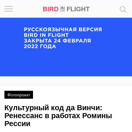
BIRD
FLIGHT
IN
Вдохновение
Почему
это
шедевр
Мир
Игра
Фотопроект
Новости
Культурный код да Винчи:
Bird
Ренессанс в работах Ромины
in
Рессии
Flight
Prize