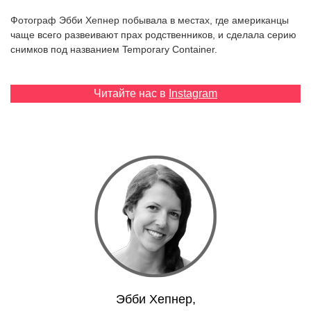
‘21
Фотограф Эбби Хепнер побывала в местах, где американцы
чаще всего развеивают прах родственников, и сделала серию
Фотопроект
снимков под названием Temporary Container.
Репортаж
Читайте нас в
Instagram
Партнерский
материал
О
птичке
Рекламодателям
Эбби Хепнер,