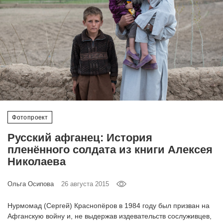
‘21
Фотопроект
Репортаж
Партнерский
материал
Фотопроект
О
птичке
Русский афганец: История
пленённого солдата из книги Алексея
Рекламодателям
Николаева
Ольга Осипова
26 августа 2015
Нурмомад (Сергей) Краснопёров в 1984 году был призван на
Афганскую войну и, не выдержав издевательств сослуживцев,