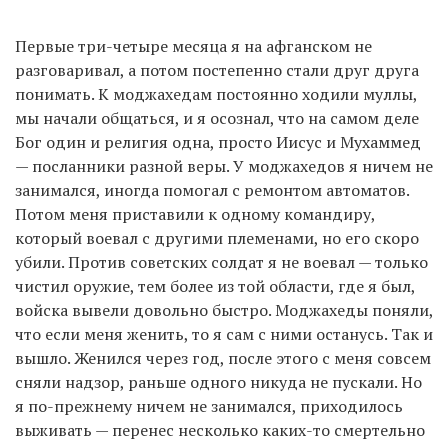
Первые три-четыре месяца я на афганском не
разговаривал, а потом постепенно стали друг друга
понимать. К моджахедам постоянно ходили муллы,
мы начали общаться, и я осознал, что на самом деле
Бог один и религия одна, просто Иисус и Мухаммед
— посланники разной веры. У моджахедов я ничем не
занимался, иногда помогал с ремонтом автоматов.
Потом меня приставили к одному командиру,
который воевал с другими племенами, но его скоро
убили. Против советских солдат я не воевал — только
чистил оружие, тем более из той области, где я был,
войска вывели довольно быстро. Моджахеды поняли,
что если меня женить, то я сам с ними останусь. Так и
вышло. Женился через год, после этого с меня совсем
сняли надзор, раньше одного никуда не пускали. Но
я по-прежнему ничем не занимался, приходилось
выживать — перенес несколько каких-то смертельно