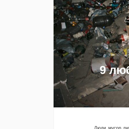
9 лю
Люди, мусор, р