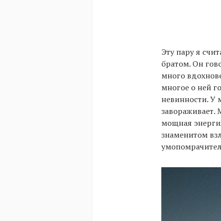
Эту пару я счи
братом. Он гово
много вдохнове
многое о ней г
невинности. У 
завораживает. 
мощная энергия
знаменитом взл
умопомрачител