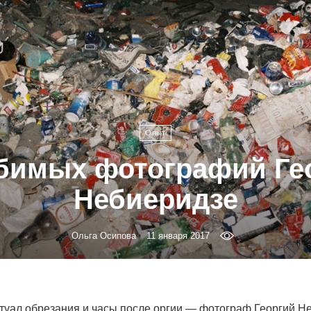
Опыт
бимых фотографий Ге
Небиеридзе
Ольга Осипова
11 января 2017
итуал обрезания и часы после оргии — фотограф Георгий Н