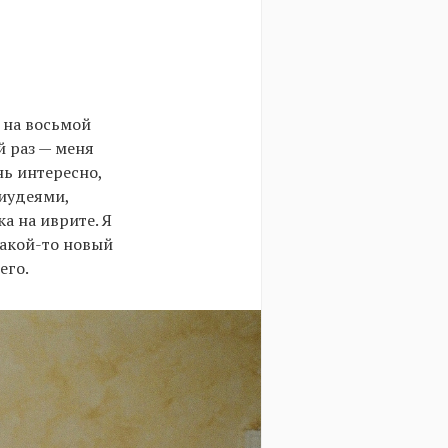
 на восьмой
й раз — меня
нь интересно,
 иудеями,
а на иврите. Я
какой-то новый
его.