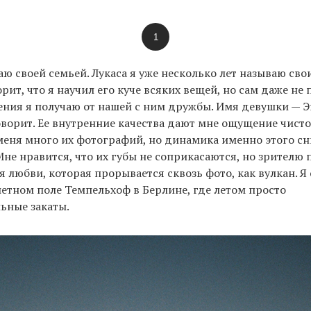
1
таю своей семьей. Лукаса я уже несколько лет называю с
рит, что я научил его куче всяких вещей, но сам даже не 
ния я получаю от нашей с ним дружбы. Имя девушки — Э
оворит. Ее внутренние качества дают мне ощущение чист
меня много их фотографий, но динамика именно этого с
Мне нравится, что их губы не соприкасаются, но зрителю 
 любви, которая прорывается сквозь фото, как вулкан. Я 
етном поле Темпельхоф в Берлине, где летом просто
ьные закаты.