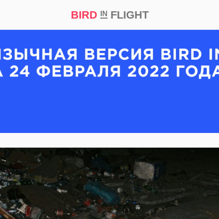
BIRD
FLIGHT
IN
кт
Репортаж