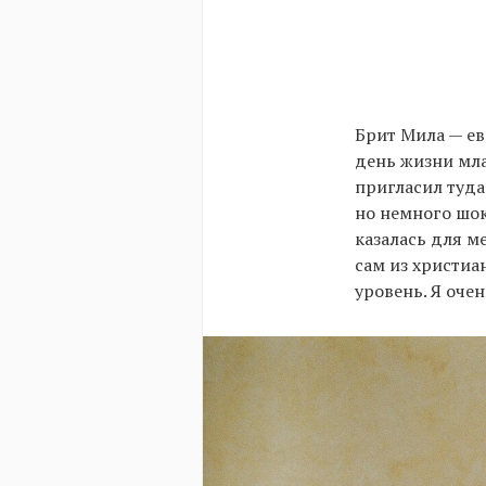
Брит Мила — ев
день жизни мла
пригласил туда
но немного шок
казалась для м
сам из христиа
уровень. Я оче