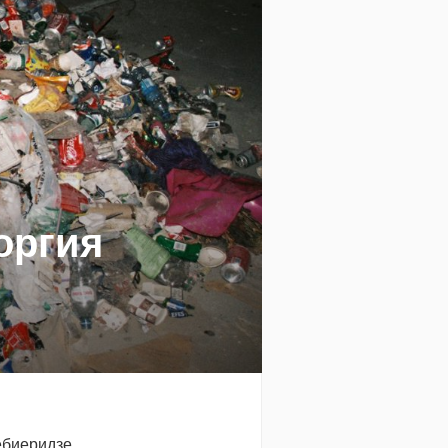
оргия
ебиеридзе