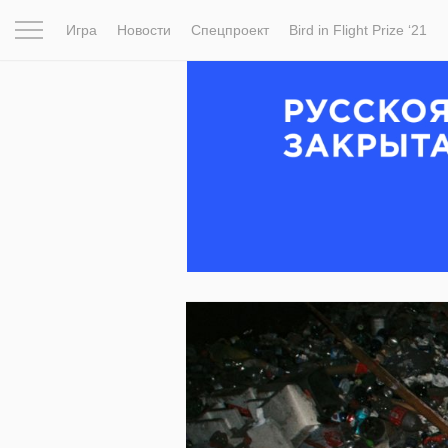
Игра
Новости
Спецпроект
Bird in Flight Prize ‘21
Вдохновение
Почему это шедевр
Мир
Фотопрое