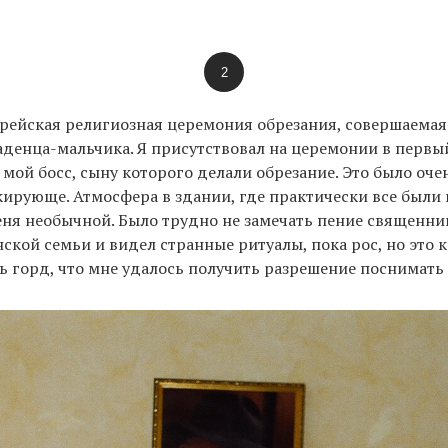
2
рейская религиозная церемония обрезания, совершаемая
денца-мальчика. Я присутствовал на церемонии в первы
 мой босс, сыну которого делали обрезание. Это было оче
ирующе. Атмосфера в здании, где практически все были
еня необычной. Было трудно не замечать пение священник
нской семьи и видел странные ритуалы, пока рос, но это 
нь горд, что мне удалось получить разрешение поснимать 