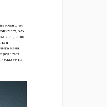
воим младшим
понимает, как
нджела, и оно
оты и
нимка меня
передается
сделал ее на