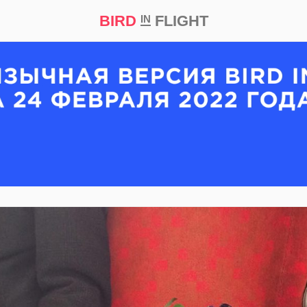
BIRD
FLIGHT
IN
кт
Репортаж