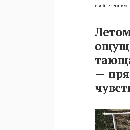
свойственном Л
Летом
ощуще
тающа
— пря
чувст