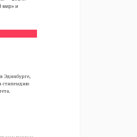
й мир» и
в Эдинбурге,
ла стипендию
ета.