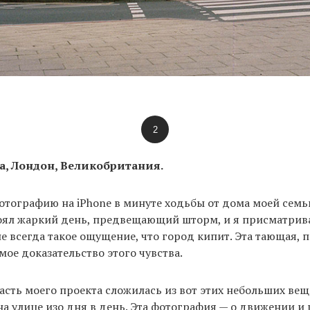
2
а, Лондон, Великобритания.
фотографию на iPhone в минуте ходьбы от дома моей семь
оял жаркий день, предвещающий шторм, и я присматрива
е всегда такое ощущение, что город кипит. Эта тающая, 
мое доказательство этого чувства.
асть моего проекта сложилась из вот этих небольших вещ
на улице изо дня в день. Эта фотография — о движении и 