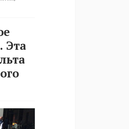
ое
. Эта
льта
того