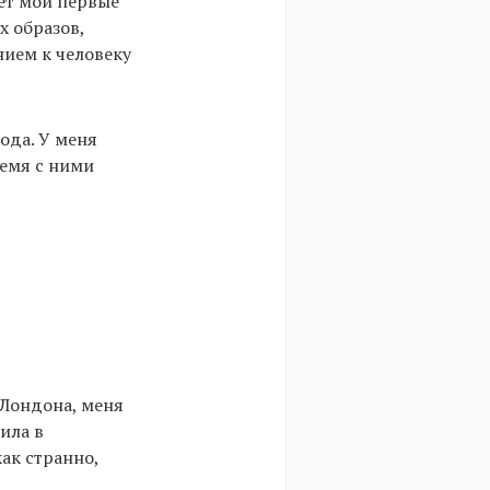
ет мои первые
х образов,
ием к человеку
ода. У меня
ремя с ними
 Лондона, меня
ила в
ак странно,