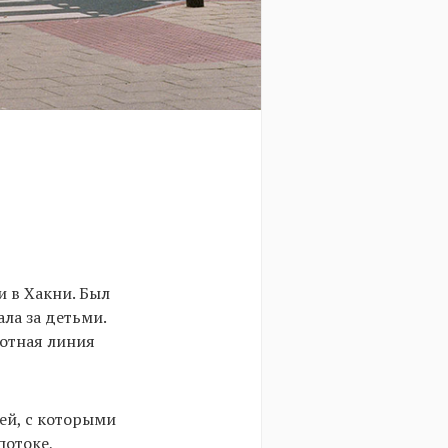
и в Хакни. Был
ла за детьми.
потная линия
ей, с которыми
потоке,