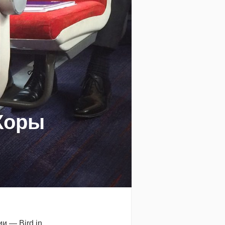
Коры
и — Bird in