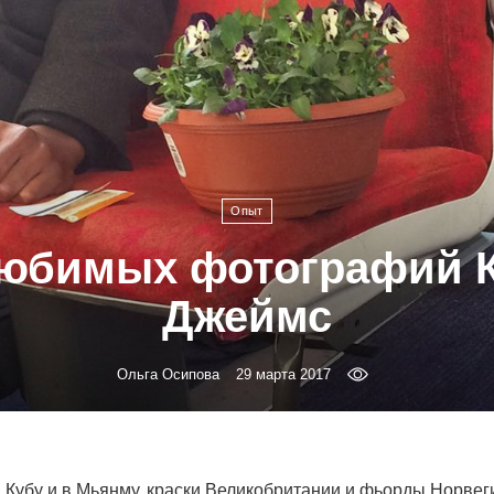
Опыт
любимых фотографий 
Джеймс
Ольга Осипова
29 марта 2017
Кубу и в Мьянму, краски Великобритании и фьорды Норвеги