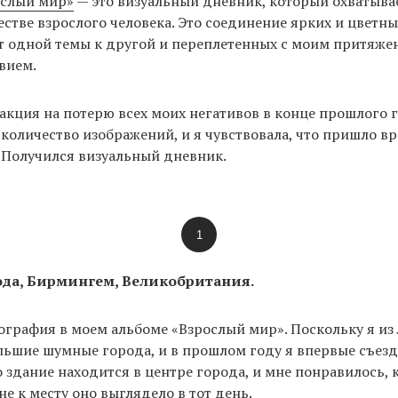
ослый мир»
— это визуальный дневник, который охватыва
честве взрослого человека. Это соединение ярких и цветны
 одной темы к другой и переплетенных с моим притяжен
твием.
еакция на потерю всех моих негативов в конце прошлого г
количество изображений, и я чувствовала, что пришло в
. Получился визуальный дневник.
1
ода, Бирмингем, Великобритания.
ография в моем альбоме «Взрослый мир». Поскольку я из
ьшие шумные города, и в прошлом году я впервые съезд
 здание находится в центре города, и мне понравилось, к
не к месту оно выглядело в тот день.