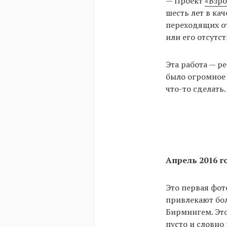
— Проект
«Взр
шесть лет в ка
переходящих от
или его отсутс
Эта работа — р
было огромное 
что-то сделать
Апрель 2016 г
Это первая фот
привлекают бол
Бирмингем. Это
пусто и словно 