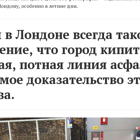
ондону, особенно в летние дни.
 в Лондоне всегда так
ние, что город кипит
я, потная линия асфа
мое доказательство э
ва.