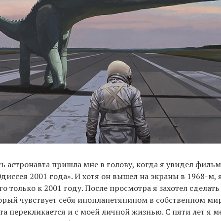
ь астронавта пришла мне в голову, когда я увидел филь
диссея 2001 года». И хотя он вышел на экраны в 1968-м, 
го только к 2001 году. После просмотра я захотел сделат
торый чувствует себя инопланетянином в собственном ми
та перекликается и с моей личной жизнью. С пяти лет я ме