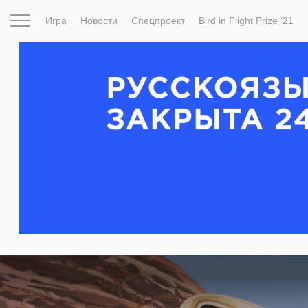
Игра
Новости
Спецпроект
Bird in Flight Prize ‘21
Вдохновение
Почему это шедевр
Мир
Фотопрое