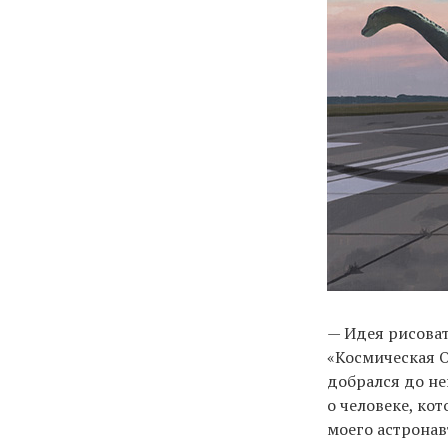
— Идея рисоват
«Космическая О
добрался до не
о человеке, ко
моего астронав