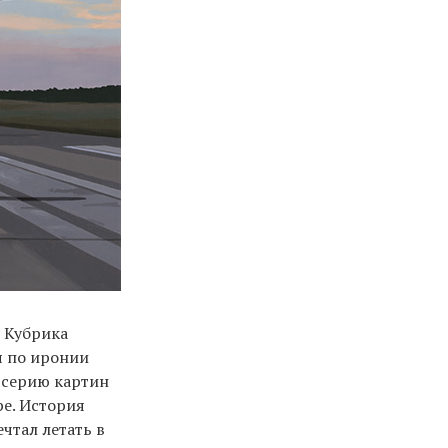
м Кубрика
я по иронии
ь серию картин
ре. История
чтал летать в