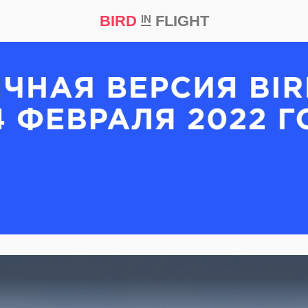
BIRD
FLIGHT
IN
кт
Репортаж