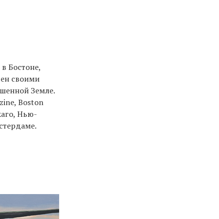
в Бостоне,
тен своими
ошенной Земле.
ine, Boston
каго, Нью-
стердаме.