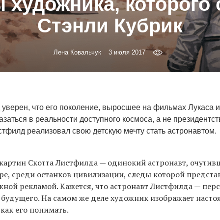
 художника, которого
Стэнли Кубрик
Лена Ковальчук
3 июля 2017
уверен, что его поколение, выросшее на фильмах Лукаса и
заться в реальности доступного космоса, а не президентст
стфилд реализовал свою детскую мечту стать астронавтом.
картин Скотта Листфилда — одинокий астронавт, очутив
е, среди останков цивилизации, следы которой предста
ной рекламой. Кажется, что астронавт Листфилда — пер
будущего. На самом же деле художник изображает настоящ
 как его понимать.