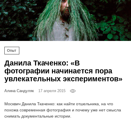
‘21
Фотопроект
Репортаж
Партнерский
Опыт
материал
Данила Ткаченко: «В
фотографии начинается пора
О
увлекательных экспериментов»
птичке
Алина Сандуляк
17 апреля 2015
Рекламодателям
Москвич Данила Ткаченко: как найти отшельника, на что
похожа современная фотография и почему уже нет смысла
снимать документальные истории.