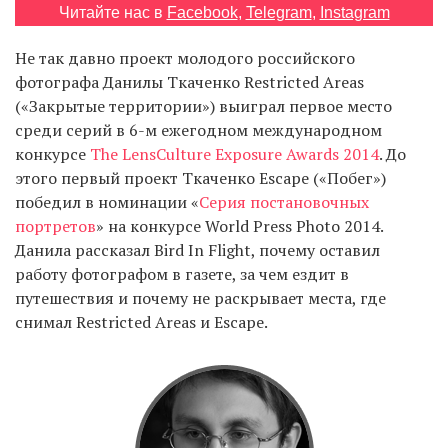
Читайте нас в
Facebook
,
Telegram
,
Instagram
Не так давно проект молодого российского
EN
UA
фотографа Данилы Ткаченко Restricted Areas
(«Закрытые территории») выиграл первое место
среди серий в 6-м ежегодном международном
конкурсе
The LensCulture Exposure Awards 2014
. До
этого первый проект Ткаченко Escape («Побег»)
победил в номинации «
Серия постановочных
портретов
» на конкурсе World Press Photo 2014.
Данила рассказал Bird In Flight, почему оставил
работу фотографом в газете, за чем ездит в
путешествия и почему не раскрывает места, где
снимал Restricted Areas и Escape.