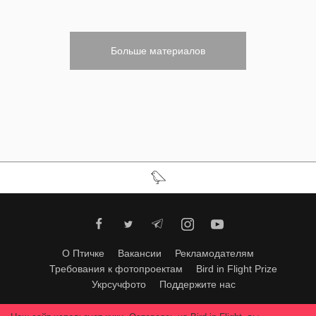
Больше материалов
О Птичке
Вакансии
Рекламодателям
Требования к фотопроектам
Bird in Flight Prize
Укрсучфото
Поддержите нас
Любое использование материалов допускается только с согласия