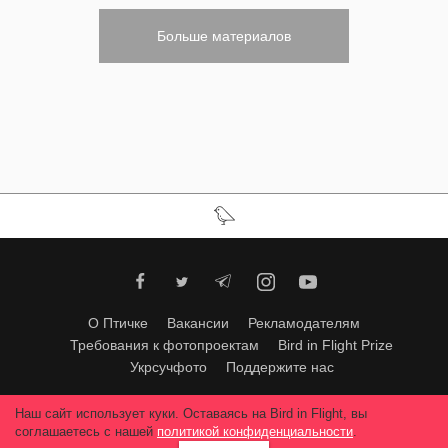
Больше материалов
О Птичке
Вакансии
Рекламодателям
Требования к фотопроектам
Bird in Flight Prize
Укрсучфото
Поддержите нас
Любое использование материалов допускается только с согласия
Наш сайт использует куки. Оставаясь на Bird in Flight, вы
редакции
.
© 2026, Bird In Flight.
соглашаетесь с нашей
политикой конфиденциальности
.
Все права защищены.