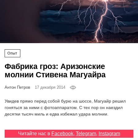
‘21
Фотопроект
Репортаж
Партнерский
Опыт
материал
Фабрика гроз: Аризонские
молнии Стивена Магуайра
О
птичке
Антон Петров
17 декабря 2014
Рекламодателям
Увидев прямо перед собой бурю на шоссе, Магуайр решил
гоняться за ними с фотоаппаратом. С тех пор он наездил
десятки тысяч миль и едва избежал удара молнии.
Читайте нас в
Facebook
,
Telegram
,
Instagram