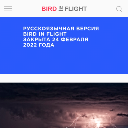
BIRD
FLIGHT
IN
Вдохновение
Почему
это
шедевр
Мир
Игра
Новости
Bird
in
Flight
Prize