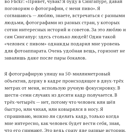
во Flickr: «Привет, чувак! Я буду в Сингапуре, давай
поговорим о фотографии, с меня пиво». Я
соглашаюсь — люблю, знаете, встречаться с разными
людьми, фотографами из разных стран, у которых
сотни интересных историй и советов. За это люблю и
сам Сингапур: здесь столько людей! Один такой
«человек с пивом» однажды подарил мне уровень
для фотоаппарата. Очень удобная вещь, горизонт не
завалишь даже после пары бокалов.
Я фотографирую улицу на 50-миллиметровый
объектив, держу в кадре происходящее в двух-трёх
метрах от меня, использую ручную фокусировку. В
шести-семи случаях из десяти кадр получается. В
трёх-четырёх — нет, потому что человек или шёл
быстро, или чихал, или ковырялся в носу. Я
спрашиваю, можно ли сделать кадр, только когда
мне интересно, как человек будет вести себя, зная,
что его снимают. Это ведь сразу две разные истории,