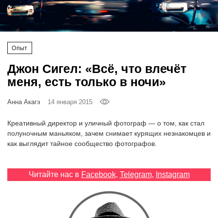
‘21
Фотопроект
Опыт
Репортаж
Джон Сигел: «Всё, что влечёт
меня, есть только в ночи»
Партнерский
материал
Анна Акагэ
14 января 2015
О
Креативный директор и уличный фотограф — о том, как стал
птичке
полуночным маньяком, зачем снимает курящих незнакомцев и
как выглядит тайное сообщество фотографов.
Рекламодателям
Читайте нас в
Facebook
,
Telegram
,
Instagram