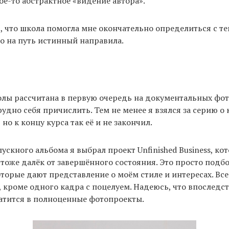
ое-то абстрактное «видение автора».
, что школа помогла мне окончательно определиться с тем
но на путь истинный направила.
лы рассчитана в первую очередь на документальных фот
удно себя причислить. Тем не менее я взялся за серию о 
но к концу курса так её и не закончил.
ускного альбома я выбрал проект Unfinished Business, ко
 тоже далёк от завершённого состояния. Это просто подб
торые дают представление о моём стиле и интересах. Все
 кроме одного кадра с поцелуем. Надеюсь, что впоследст
атится в полноценные фотопроекты.