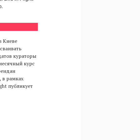
о.
в Киеве
осваивать
датов кураторы
месячный курс
рендан
 в рамках
ght публикует