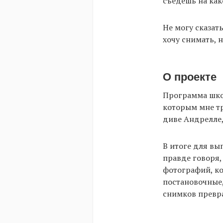
съедешь на как
Не могу сказать
хочу снимать, 
О проекте
Программа шко
которым мне тр
диве Андрелле, 
В итоге для вып
правде говоря,
фотографий, ко
постановочные,
снимков превр