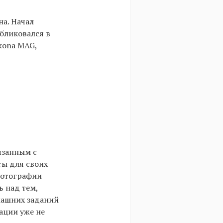
на. Начал
бликовался в
Ikona MAG,
язанным с
ты для своих
 фотографии
ь над тем,
машних заданий
ации уже не