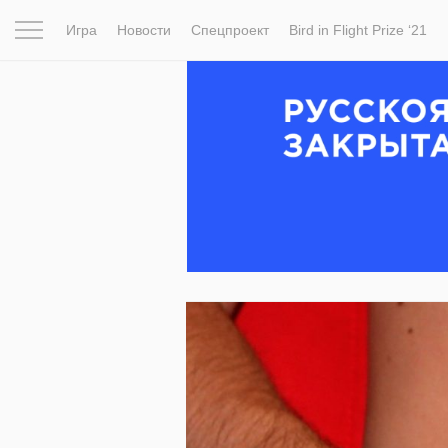
Игра
Новости
Спецпроект
Bird in Flight Prize ‘21
Вдохновение
Почему это шедевр
Мир
Фотопрое