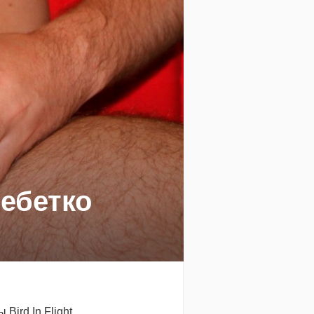
ебетко
ird In Flight.