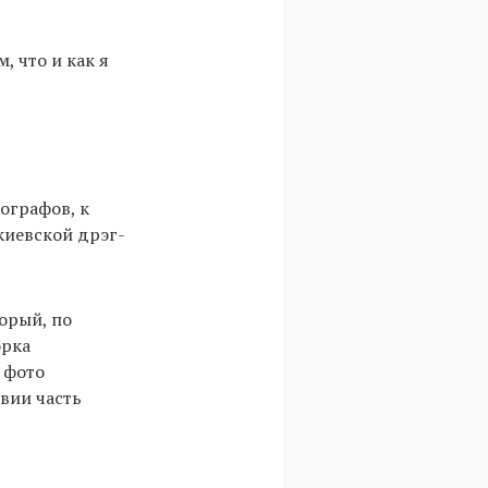
, что и как я
ографов, к
киевской дрэг-
торый, по
орка
 фото
вии часть