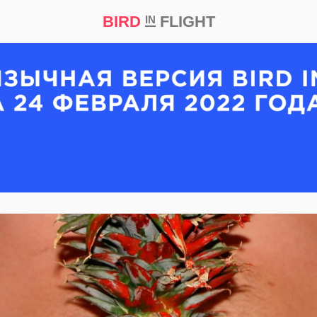
BIRD
FLIGHT
IN
кт
Репортаж