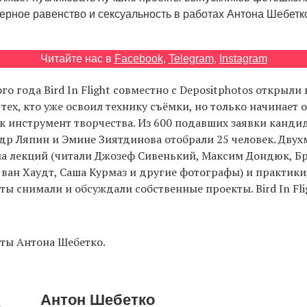
ерное равенство и сексуальность в работах Антона Шебетк
Читайте нас в
Facebook
,
Telegram
,
Instagram
о года Bird In Flight совместно с Depositphotos открыли 
тех, кто уже освоил технику съёмки, но только начинает 
 инструмент творчества. Из 600 подавших заявки канди
р Ляпин и Эмине Зиятдинова отобрали 25 человек. Двух
ла лекций (читали Джозеф Сивенький, Максим Дондюк, Б
ван Хаудт, Саша Курмаз и другие фотографы) и практики,
ты снимали и обсуждали собственные проекты. Bird In Fli
ты Антона Шебетко.
Антон Шебетко