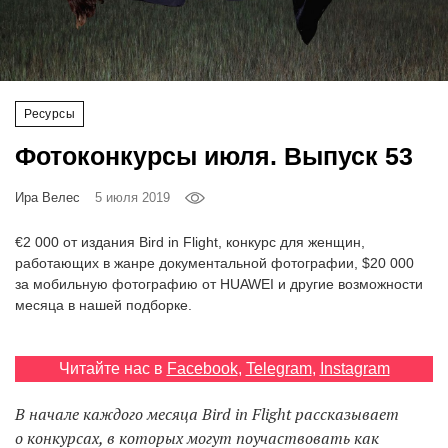
‘21
Фотопроект
Ресурсы
Репортаж
Фотоконкурсы июля. Выпуск 53
Партнерский
материал
Ира Велес
5 июля 2019
€2 000 от издания Bird in Flight, конкурс для женщин,
О
работающих в жанре документальной фотографии, $20 000
птичке
за мобильную фотографию от HUAWEI и другие возможности
месяца в нашей подборке.
Рекламодателям
Читайте нас в
Facebook
,
Telegram
,
Instagram
В начале каждого месяца Bird in Flight рассказывает
о конкурсах, в которых могут поучаствовать как