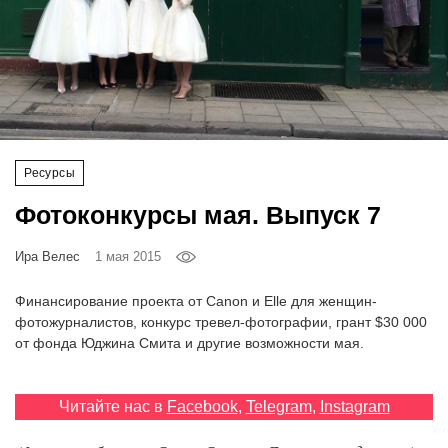
‘21
Фотопроект
Репортаж
Партнерский
Ресурсы
материал
Фотоконкурсы мая. Выпуск 7
О
Ира Велес
1 мая 2015
птичке
Финансирование проекта от Canon и Elle для женщин-
Рекламодателям
фотожурналистов, конкурс тревел-фотографии, грант $30 000
от фонда Юджина Смита и другие возможности мая.
Читайте нас в
Facebook
,
Telegram
,
Instagram