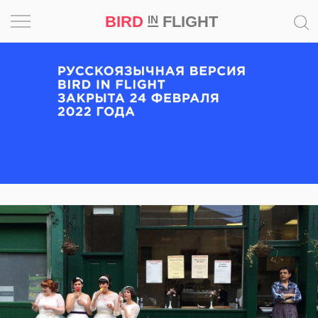
BIRD
FLIGHT
IN
Вдохновение
Почему
это
шедевр
Мир
Игра
Новости
Bird
in
Flight
Prize