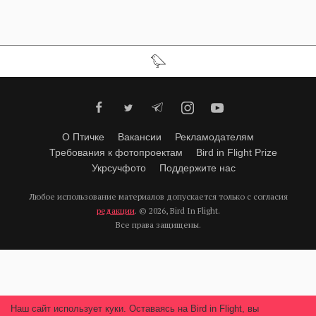
О Птичке
Вакансии
Рекламодателям
Требования к фотопроектам
Bird in Flight Prize
Укрсучфото
Поддержите нас
Любое использование материалов допускается только с согласия
редакции
.
© 2026, Bird In Flight.
Все права защищены.
Наш сайт использует куки. Оставаясь на Bird in Flight, вы