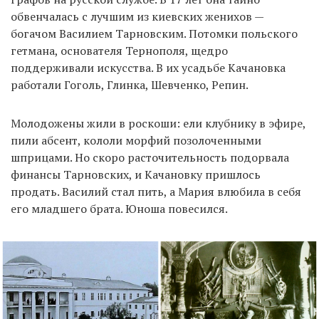
обвенчалась с лучшим из киевских женихов —
богачом Василием Тарновским. Потомки польского
гетмана, основателя Тернополя, щедро
поддерживали искусства. В их усадьбе Качановка
работали Гоголь, Глинка, Шевченко, Репин.
Молодожены жили в роскоши: ели клубнику в эфире,
пили абсент, кололи морфий позолоченными
шприцами. Но скоро расточительность подорвала
финансы Тарновских, и Качановку пришлось
продать. Василий стал пить, а Мария влюбила в себя
его младшего брата. Юноша повесился.