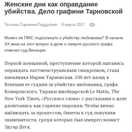
Женские дни как оправдание
‘21
убийства. Дело графини Тарновской
Фотопроект
Татьяна Сорокина-Поддубняк
8 марта 2017
Репортаж
Может ли ПМС подтолкнуть к убийству любовника? В начале
ХХ века на этот вопрос в деле о смерти русского графа
отвечал суд Венеции.
Партнерский
материал
Первой женщиной, преступление которой пытались
оправдать постменструальным синдромом, стала
О
киевлянка Мария Тарновская. 100 лет назад в
птичке
Венеции ее судили за убийство любовника, графа
Комаровского. Тиражи швейцарской Le Matin, The
Рекламодателям
New York Times, «Русского слова» с рассказами о деле
разлетались как горячие пирожки. Чтобы лично
наблюдать за процессом, билеты в суд покупали
знаменитости, среди которых был импрессионист
Эдгар Дега.