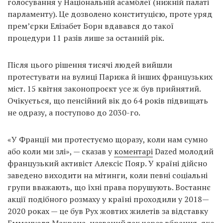
голосування у Національній асамблеї (нижній палаті
парламенту). Це дозволено конституцією, проте уряд
прем’єрки Елізабет Борн вдавався до такої
процедури 11 разів лише за останній рік.
Після цього рішення тисячі людей вийшли
протестувати на вулиці Парижа й інших французьких
міст. 15 квітня законопроєкт усе ж був прийнятий.
Очікується, що пенсійний вік до 64 років підвищать
не одразу, а поступово до 2030-го.
«У Франції ми протестуємо щоразу, коли нам сумно
або коли ми злі», — сказав у
коментарі
Dazed молодий
французький активіст Алексіс Пояр. У країні дійсно
заведено виходити на мітинги, коли певні соціальні
групи вважають, що їхні права порушують. Востаннє
акції подібного розмаху у країні проходили у 2018—
2020 роках — це був Рух жовтих жилетів за відставку
Еммануеля Макрона, названий так через вбрання, яке