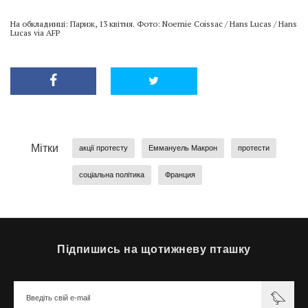
На обкладинці: Париж, 13 квітня. Фото: Noemie Coissac / Hans Lucas / Hans
Lucas via AFP
Мітки
акції протесту
Еммануель Макрон
протести
соціальна політика
Франция
Підпишись на щотижневу пташку