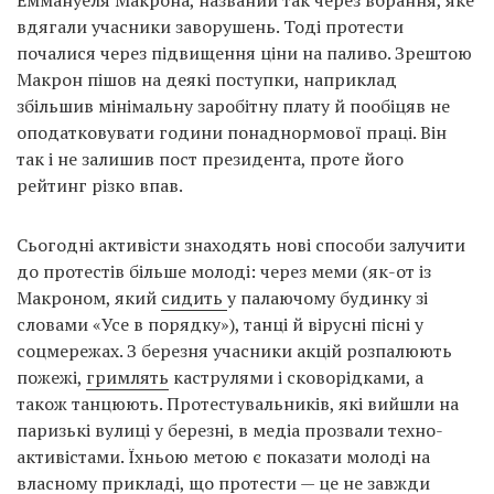
вдягали учасники заворушень. Тоді протести
почалися через підвищення ціни на паливо. Зрештою
Макрон пішов на деякі поступки, наприклад
збільшив мінімальну заробітну плату й пообіцяв не
оподатковувати години понаднормової праці. Він
так і не залишив пост президента, проте його
рейтинг різко впав.
Сьогодні активісти знаходять нові способи залучити
до протестів більше молоді: через меми (як-от із
Макроном, який
сидить
у палаючому будинку зі
словами «Усе в порядку»), танці й вірусні пісні у
соцмережах. З березня учасники акцій розпалюють
пожежі,
гримлять
каструлями і сковорідками, а
також танцюють. Протестувальників, які вийшли на
паризькі вулиці у березні, в медіа прозвали техно-
активістами. Їхньою метою є показати молоді на
власному прикладі, що протести — це не завжди