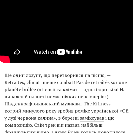
Ще один лозунг, що перетворився на пісню, —
Retraites, climat: meme combat! Pas de retraités sur une
planète brûlée («Пенсії та клімат — одна боротьба! На
випаленій планеті немає ніяких пенсіонерів»).
Південноафриканський музикант The Kiffness,
котрий минулого року зробив ремікс української «Ой
у лузі червона калина», в березні
заміксував
і цю
композицію. Свій трек він назвав найбільш
французьким відео, з яким йому колись доводилося