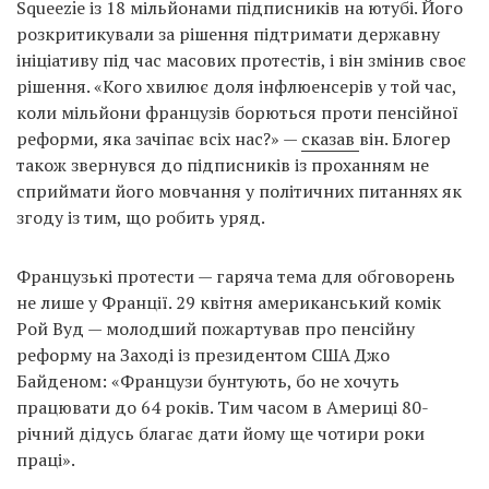
Squeezie із 18 мільйонами підписників на ютубі. Його
розкритикували за рішення підтримати державну
ініціативу під час масових протестів, і він змінив своє
рішення. «Кого хвилює доля інфлюенсерів у той час,
коли мільйони французів борються проти пенсійної
реформи, яка зачіпає всіх нас?» —
сказав
він. Блогер
також звернувся до підписників із проханням не
сприймати його мовчання у політичних питаннях як
згоду із тим, що робить уряд.
Французькі протести — гаряча тема для обговорень
не лише у Франції. 29 квітня американський комік
Рой Вуд — молодший пожартував про пенсійну
реформу на Заході із президентом США Джо
Байденом: «Французи бунтують, бо не хочуть
працювати до 64 років. Тим часом в Америці 80-
річний дідусь благає дати йому ще чотири роки
праці».