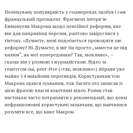
Неочікувану популярність у соцмережах здобув і сам
французький президент. Фрагмент інтерв’ю
Еммануеля Макрона щодо пенсійної реформи, яке
він дав наприкінці березня, раптово завірусився у
тіктоку. «Думаєте, мені подобається проводити цю
реформу? Ні. Думаєте, я міг би просто „замести це під
килим“, як мої попередники? Так, можливо», —
сказав він у розмові з журналісткою. Відео за
гештегом oui, peut-être («так, можливо») зібрали уже
майже 14 мільйонів переглядів. Користувачам тон
Макрона здався зухвалим, тож багато хто записав із
цією фразою власні кокетливі відео. Ролик став
настільки часто потрапляти у рекомендації, що деякі
нефранкомовні користувачі зазначали, що навчилися
розуміти все, що каже Макрон.