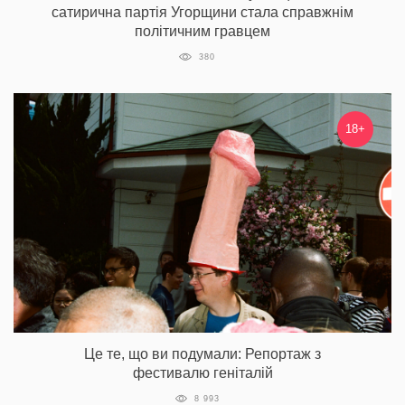
сатирична партія Угорщини стала справжнім
політичним гравцем
380
18+
Це те, що ви подумали: Репортаж з
фестивалю геніталій
8 993