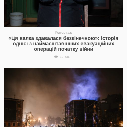
Репортаж
«Ця валка здавалася безкінечною»: історія
однієї з наймасштабніших евакуаційних
операцій початку війни
10 734