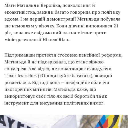
Мати Матильди Вероніка, психологиня й
екоактивістка, завжди багато говорила про політику
вдома. І на першій демонстрації Матильда побувала
ще немовлям у візочку. Коли дівчині виповнився 21
рік, вона вже свідомо вийшла на мітинг проти
міністра екології Ніколя Юло.
Підтримавши протести стосовно пенсійної реформи,
Матильда й не підозрювала, що стане зіркою
соцмереж. Але відео, де вона танцює скандуючи
Taxer les riches («Оподаткуйте багатих»), швидко
розлетілося. Відтоді вона — неофіційне обличчя
цьогорічних мітингів. Матильда каже, що
використовує своє тіло як засіб боротьби та як
інструмент для висування політичних вимог.