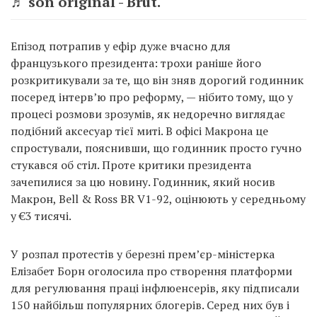
♬ son original - Brut.
Епізод потрапив у ефір дуже вчасно для
французького президента: трохи раніше його
розкритикували за те, що він зняв дорогий годинник
посеред інтерв’ю про реформу, — нібито тому, що у
процесі розмови зрозумів, як недоречно виглядає
подібний аксесуар тієї миті. В офісі Макрона це
спростували, пояснивши, що годинник просто гучно
стукався об стіл. Проте критики президента
зачепилися за цю новину. Годинник, який носив
Макрон, Bell & Ross BR V1-92, оцінюють у середньому
у €3 тисячі.
У розпал протестів у березні прем’єр-міністерка
Елізабет Борн оголосила про створення платформи
для регулювання праці інфлюенсерів, яку підписали
150 найбільш популярних блогерів. Серед них був і