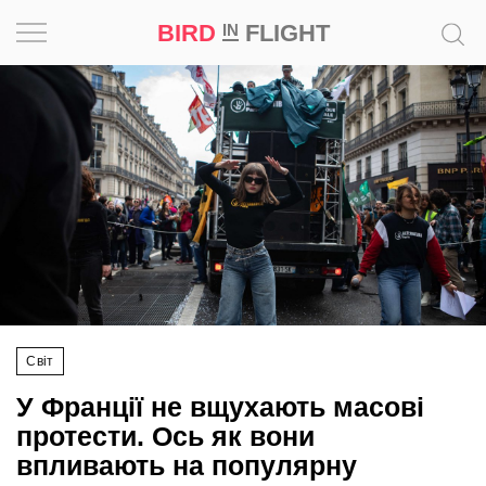
BIRD
FLIGHT
IN
Натхнення
Фотопроєкт
Новини
Світ
Архітектура
Світ
Професія
У Франції не вщухають масові
Bird
протести. Ось як вони
in
впливають на популярну
Flight