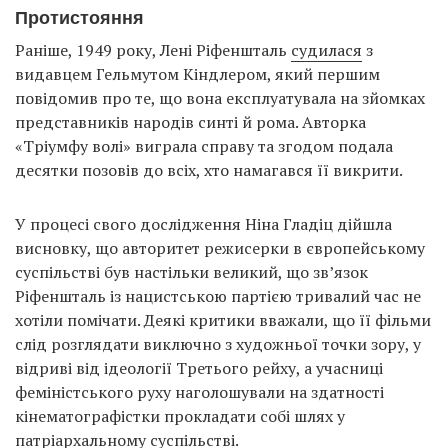
Протистояння
Раніше, 1949 року, Лені Ріфеншталь
судилася
з
видавцем Гельмутом Кіндлером, який першим
повідомив про те, що вона експлуатувала на зйомках
представників народів синті й рома. Авторка
«Тріумфу волі» виграла справу та згодом подала
десятки позовів до всіх, хто намагався її викрити.
У процесі свого дослідження Ніна Гладіц дійшла
висновку, що авторитет режисерки в європейському
суспільстві був настільки великий, що зв’язок
Ріфеншталь із нацистською партією тривалий час не
хотіли помічати. Деякі критики вважали, що її фільми
слід розглядати виключно з художньої точки зору, у
відриві від ідеології Третього рейху, а учасниці
феміністського руху наголошували на здатності
кінематографістки прокладати собі шлях у
патріархальному суспільстві.