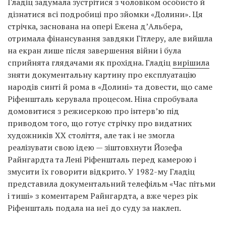
Гладіц задумала зустрітися з чоловіком особисто й
дізнатися всі подробиці про зйомки «Долини». Ця
стрічка, заснована на опері Ежена д’Альбера,
отримала фінансування завдяки Гітлеру, але вийшла
на екран лише після завершення війни і була
сприйнята глядачами як прохідна. Гладіц
вирішила
зняти документальну картину про експлуатацію
народів синті й рома в «Долині» та довести, що саме
Ріфеншталь керувала процесом. Ніна спробувала
домовитися з режисеркою про інтерв’ю під
приводом того, що готує стрічку про видатних
художників XX століття, але так і не змогла
реалізувати свою ідею — зіштовхнути Йозефа
Райнгардта та Лені Ріфеншталь перед камерою і
змусити їх говорити відкрито. У 1982-му Гладіц
представила документальний телефільм «Час пітьми
і тиші» з коментарем Райнгардта, а вже через рік
Ріфеншталь подала на неї до суду за наклеп.