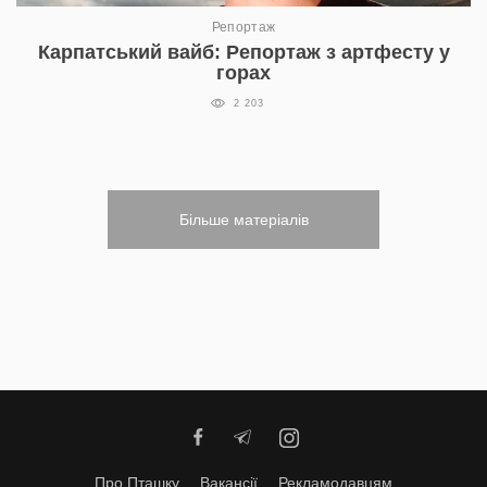
Репортаж
Карпатський вайб: Репортаж з артфесту у
горах
2 203
Більше матеріалів
Про Пташку
Вакансії
Рекламодавцям