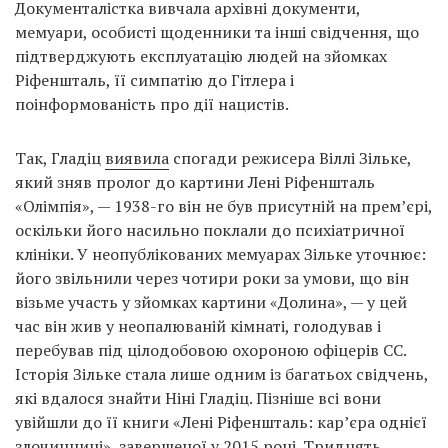
Документалістка вивчала архівні документи,
мемуари, особисті щоденники та інші свідчення, що
підтверджують експлуатацію людей на зйомках
Ріфеншталь, її симпатію до Гітлера і
поінформованість про дії нацистів.
Так, Гладіц
виявила
спогади режисера Віллі Зільке,
який зняв пролог до картини Лені Ріфеншталь
«Олімпія», — 1938-го він не був присутній на прем’єрі,
оскільки його насильно поклали до психіатричної
клініки. У неопублікованих мемуарах Зільке уточнює:
його звільнили через чотири роки за умови, що він
візьме участь у зйомках картини «Долина», — у цей
час він жив у неопалюваній кімнаті, голодував і
перебував під цілодобовою охороною офіцерів СС.
Історія Зільке стала лише одним із багатьох свідчень,
які вдалося знайти Ніні Гладіц. Пізніше всі вони
увійшли до її книги «Лені Ріфеншталь: кар’єра однієї
злочинниці», завершеної у 2015 році. Тридцять