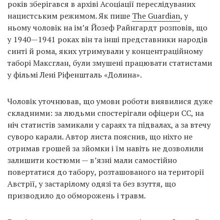
років зберігався в архіві Асоціації переслідуваних
нацистським режимом. Як пише
The Guardian
, у
ньому чоловік на ім’я Йозеф Райнгардт розповів, що
у 1940—1941 роках він та інші представники народів
синті й рома, яких утримували у концентраційному
таборі Максглан, були змушені працювати статистами
у фільмі Лені Ріфеншталь «Долина».
Чоловік уточнював, що умови роботи виявилися дуже
складними: за людьми спостерігали офіцери СС, на
ніч статистів замикали у сараях та підвалах, а за втечу
суворо карали. Автор листа пояснив, що ніхто не
отримав грошей за зйомки і їм навіть не дозволили
залишити костюми — в’язні мали самостійно
повертатися до табору, розташованого на території
Австрії, у застарілому одязі та без взуття, що
призводило до обморожень і травм.