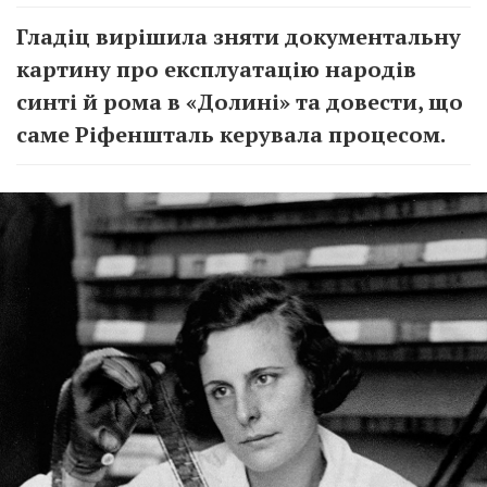
Гладіц вирішила зняти документальну
картину про експлуатацію народів
синті й рома в «Долині» та довести, що
саме Ріфеншталь керувала процесом.