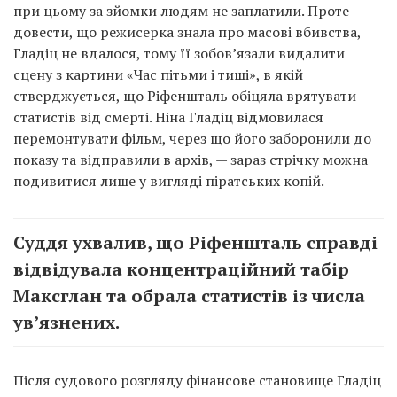
при цьому за зйомки людям не заплатили. Проте
довести, що режисерка знала про масові вбивства,
Гладіц не вдалося, тому її зобов’язали видалити
сцену з картини «Час пітьми і тиші», в якій
стверджується, що Ріфеншталь обіцяла врятувати
статистів від смерті. Ніна Гладіц відмовилася
перемонтувати фільм, через що його заборонили до
показу та відправили в архів, — зараз стрічку можна
подивитися лише у вигляді піратських копій.
Суддя ухвалив, що Ріфеншталь справді
відвідувала концентраційний табір
Максглан та обрала статистів із числа
ув’язнених.
Після судового розгляду фінансове становище Гладіц