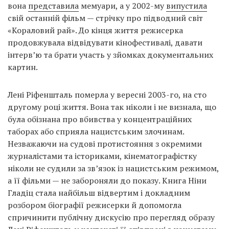
вона
представила
мемуари, а у 2002-му
випустила
свій останній фільм — стрічку про підводний світ
«Кораловий рай». До кінця життя режисерка
продовжувала відвідувати кінофестивалі, давати
інтерв’ю та брати участь у зйомках документальних
картин.
Лені Ріфеншталь померла у вересні 2003-го, на сто
другому році життя. Вона так ніколи і не визнала, що
була обізнана про вбивства у концентраційних
таборах або сприяла нацистським злочинам.
Незважаючи на судові протистояння з окремими
журналістами та істориками, кінематографістку
ніколи не судили за зв’язок із нацистським режимом,
а її фільми — не забороняли до показу. Книга Ніни
Гладіц стала найбільш відвертим і докладним
розбором біографії режисерки й допомогла
спричинити публічну дискусію про перегляд образу