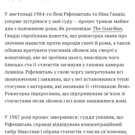
У листопаді 1984-го Лені Ріфеншталь та Ніна Гладіц
уперше зустрілися у залі суду — процес тривав майже
два з половиною роки. Як розповідає
The Guardian
,
Гладіц спробувала довести, що режисерка знала про
злочини нацистів проти народів синті й рома, а також
обіцяла врятувати учасників зйомок від смерті у
концтаборі, але не зробила цього, внаслідок чого
близько ста її статистів загинули у газових камерах
Аушвіца. Ріфеншталь у свою чергу заперечувала всі
звинувачення і заявляла, що у неї встановилися теплі
стосунки з акторами, які називали її «тітонькою Лені».
Режисерка підкреслила, що підтримувала зв’язок зі
статистами після зйомок і всі вони залишилися живі.
У 1987 році процес завершився: суддя ухвалив, що
Ріфеншталь справді відвідувала концентраційний
табір Максглан і обрала статистів з числа ув’язнених,