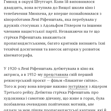
Гмюнд в окрузі Штутгарт. Коли їй виповнилося
двадцять, вона вступила до Вищої школи кіно і
телебачення Мюнхена, де вперше познайомилася з
кінороботами Лені Ріфеншталь, яка перебувала у
дружніх стосунках з Адольфом Гітлером та іншими
членами нацистської партії. Незважаючи на те що
стрічки Ріфеншталь вважаються
пропагандистськими, багато критиків визнають їхні
технічні досягнення та внесок авторки у розвиток
кінематографа.
У 1920-х Лені Ріфеншталь дебютувала в кіно як
актриса, а в 1932-му
представила
свій перший
режисерський проєкт — фільм «Блакитне світло».
Того ж року вона вперше наживо
зустрілася
з лідером
Третього рейху. Дебютна стрічка Ріфеншталь про
художника і самотню дівчину, що живе в горах, була
позбавлена ​​очевидних політичних мотивів, але
одразу за нею
пішли
пропагандистські картини, які й