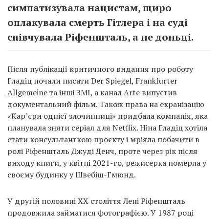
симпатизувала нацистам, щиро
оплакувала смерть Гітлера і на суді
співчувала Ріфеншталь, а не доньці.
Після публікації критичного видання про роботу
Гладіц почали писати Der Spiegel, Frankfurter
Allgemeine та інші ЗМІ, а канал Arte випустив
документальний фільм. Також права на екранізацію
«Кар’єри однієї злочинниці» придбала компанія, яка
планувала зняти серіал для Netflix. Ніна Гладіц хотіла
стати консультанткою проєкту і мріяла побачити в
ролі Ріфеншталь Джуді Денч, проте через рік після
виходу книги, у квітні 2021-го, режисерка померла у
своєму будинку у Швебіш-Гмюнд.
У другій половині ХХ століття Лені Ріфеншталь
продовжила займатися фотографією. У 1987 році