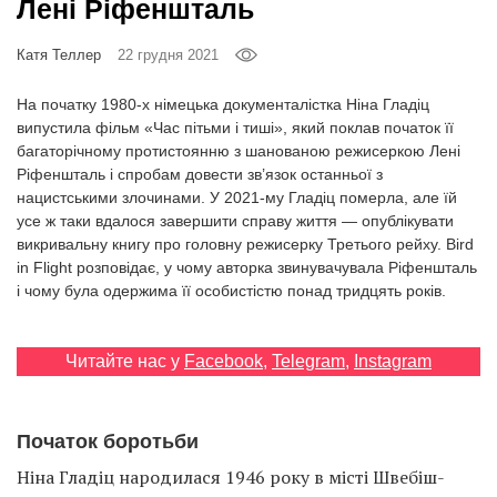
Лені Ріфеншталь
Prize
‘21
Катя Теллер
22 грудня 2021
На початку 1980-х німецька документалістка Ніна Гладіц
випустила фільм «Час пітьми і тиші», який поклав початок її
багаторічному протистоянню з шанованою режисеркою Лені
Ріфеншталь і спробам довести зв’язок останньої з
RU
EN
нацистськими злочинами. У 2021-му Гладіц померла, але їй
усе ж таки вдалося завершити справу життя — опублікувати
викривальну книгу про головну режисерку Третього рейху. Bird
in Flight розповідає, у чому авторка звинувачувала Ріфеншталь
і чому була одержима її особистістю понад тридцять років.
Читайте нас у
Facebook
,
Telegram
,
Instagram
Початок боротьби
Ніна Гладіц народилася 1946 року в місті Швебіш-