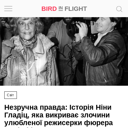
BIRD
FLIGHT
IN
Натхнення
Фотопроєкт
Новини
Світ
Архітектура
Світ
Професія
Незручна правда: Історія Ніни
Bird
Гладіц, яка викриває злочини
in
улюбленої режисерки фюрера
Flight