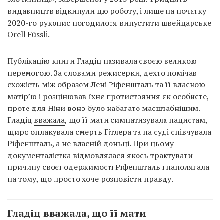
видавництв відкинули цю роботу, і лише на початку
2020-го рукопис погодилося випустити швейцарське
Orell Füssli.
Публікацію книги Гладіц називала своєю великою
перемогою. За словами режисерки, дехто помічав
схожість між образом Лені Ріфеншталь та її власною
матір’ю і розцінював їхнє протистояння як особисте,
проте для Ніни воно було набагато масштабнішим.
Гладіц
вважала
, що її мати симпатизувала нацистам,
щиро оплакувала смерть Гітлера та на суді співчувала
Ріфеншталь, а не власній доньці. При цьому
документалістка відмовлялася якось трактувати
причину своєї одержимості Ріфеншталь і наполягала
на тому, що просто хоче розповісти правду.
Гладіц вважала, що її мати