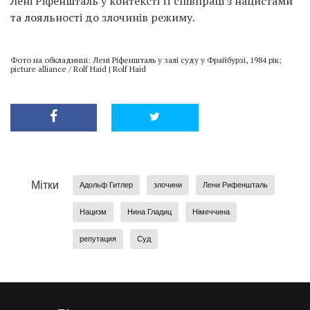
Лені Ріфеншталь у контексті її співпраці з нацистами
та лояльності до злочинів режиму.
Фото на обкладинці: Лені Ріфеншталь у залі суду у Фрайбурзі, 1984 рік;
picture alliance / Rolf Haid | Rolf Haid
Мітки
Адольф Гитлер
злочини
Лени Рифеншталь
Нацизм
Нина Гладиц
Німеччина
репутация
Суд