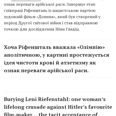
ознак переваги арійської раси. Завершує етап
співпраці Ріфеншталь із нацистською партією
художній фільм «Долина», який був створений у
період Другої світової війни і став відправною
точкою для дослідження Ніни Гладіц.
Хоча Ріфеншталь вважала «Олімпію»
аполітичною, у картині простежується
ідея чистоти крові й атлетизму як
ознак переваги арійської раси.
Burying Leni Riefenstahl: one woman’s
lifelong crusade against Hitler’s favourite
film-maker….the tacit acceptance of