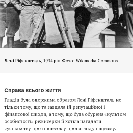
Лені Ріфеншталь, 1934 рік. Фото: Wikimedia Commons
Справа всього життя
Гладіц була одержима образом Лені Ріфеншталь не
тільки тому, що та завдала їй репутаційної і
фінансової шкоди, а тому, що була обурена «культом
особистості» режисерки й хотіла нагадати
суспільству про її внесок у пропаганду нацизму.