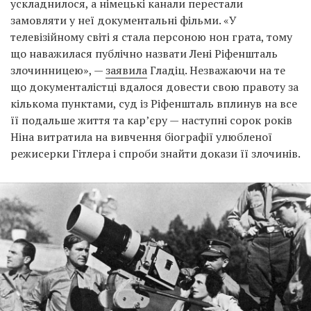
ускладнилося, а німецькі канали перестали
замовляти у неї документальні фільми. «У
телевізійному світі я стала персоною нон грата, тому
що наважилася публічно назвати Лені Ріфеншталь
злочинницею», —
заявила
Гладіц. Незважаючи на те
що документалістці вдалося довести свою правоту за
кількома пунктами, суд із Ріфеншталь вплинув на все
її подальше життя та кар’єру — наступні сорок років
Ніна витратила на вивчення біографії улюбленої
режисерки Гітлера і спроби знайти докази її злочинів.