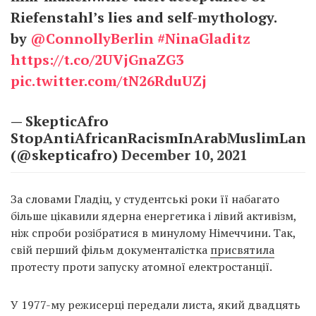
Riefenstahl’s lies and self-mythology.
by
@ConnollyBerlin
#NinaGladitz
https://t.co/2UVjGnaZG3
pic.twitter.com/tN26RduUZj
— SkepticAfro
StopAntiAfricanRacismInArabMuslimLand
(@skepticafro)
December 10, 2021
За словами Гладіц, у студентські роки її набагато
більше цікавили ядерна енергетика і лівий активізм,
ніж спроби розібратися в минулому Німеччини. Так,
свій перший фільм документалістка
присвятила
протесту проти запуску атомної електростанції.
У 1977-му режисерці передали листа, який двадцять