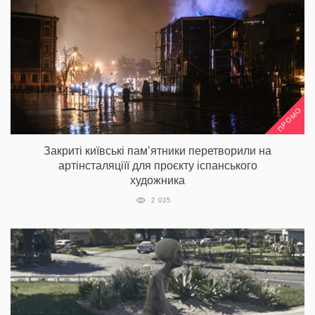
ПРОМО
Закриті київські пам’ятники перетворили на
артінсталяціїї для проєкту іспанського
художника
2 035