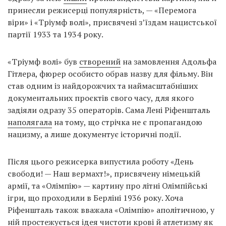
принесли режисерці популярність, — «Перемога
віри» і «Тріумф волі», присвячені з’їздам нацистської
партії 1933 та 1934 року.
«Тріумф волі» був
створений
на замовлення Адольфа
Гітлера, фюрер особисто обрав назву для фільму. Він
став одним із найдорожчих та наймасштабніших
документальних проєктів свого часу, для якого
задіяли одразу 35 операторів. Сама Лені Ріфеншталь
наполягала
на тому, що стрічка не є пропагандою
нацизму, а лише документує історичні події.
Після цього режисерка випустила роботу «День
свободи! — Наш вермахт!», присвячену німецькій
армії, та «Олімпію» — картину про літні Олімпійські
ігри, що проходили в Берліні 1936 року. Хоча
Ріфеншталь також вважала «Олімпію» аполітичною, у
ній
простежується
ідея чистоти крові й атлетизму як