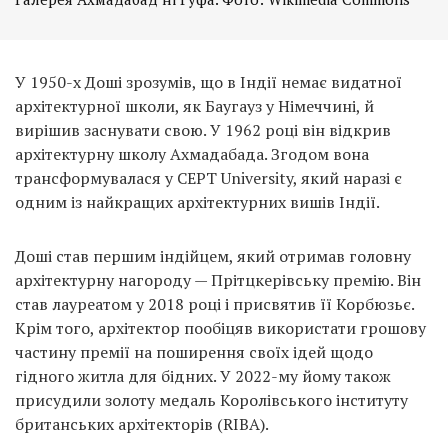
У 1950-х Доші зрозумів, що в Індії немає видатної
архітектурної школи, як Баугауз у Німеччині, й
вирішив заснувати свою. У 1962 році він відкрив
архітектурну школу Ахмадабада. Згодом вона
трансформувалася у СЕРТ University, який наразі є
одним із найкращих архітектурних вишів Індії.
Доші став першим індійцем, який отримав головну
архітектурну нагороду — Прітцкерівську премію. Він
став лауреатом у 2018 році і присвятив її Корбюзьє.
Крім того, архітектор пообіцяв використати грошову
частину премії на поширення своїх ідей щодо
гідного житла для бідних. У 2022-му йому також
присудили золоту медаль Королівського інституту
британських архітекторів (RIBA).