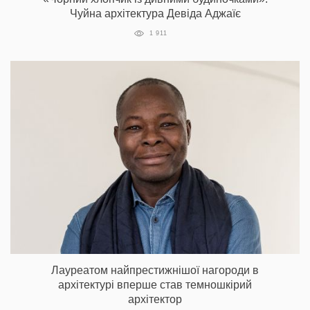
Чуйна архітектура Девіда Аджаїє
1 911
Лауреатом найпрестижнішої нагороди в
архітектурі вперше став темношкірий
архітектор