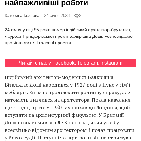
найважливіші роботи
Prize
‘21
Катерина Козлова
24 січня 2023
24 січня у віці 95 років помер індійський архітектор-бруталіст,
лауреат Прітцкерівської премії Балкрішна Доші. Розповідаємо
про його життя і головні проєкти.
RU
EN
Читайте нас у
Facebook
,
Telegram
,
Instagram
Індійський архітектор-модерніст Балкрішна
Вітальдас Доші народився у 1927 році в Пуне у сім’ї
меблярів. Він мав продовжити родинну справу, але
натомість вивчився на архітектора. Почав навчання
ще в Індії, проте у 1950-му поїхав до Лондона, щоб
вступити на архітектурний факультет. У Британії
Доші познайомився з Ле Корбюзьє, який уже був
всесвітньо відомим архітектором, і почав працювати
у його студії. Наступні чотири роки він не отримував