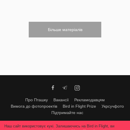
Більше матеріалів
Про Пташку
Вакансії
Рекламодавцям
Вимога до фотопроектів
Bird in Flight Prize
Укрсучфото
Підтримайте нас
Будь-яке використання матеріалів допускається тільки за згодою
Наш сайт використовує кукі. Залишаючись на Bird in Flight, ви