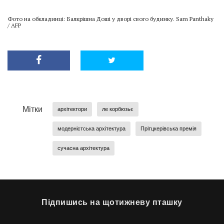
Фото на обкладинці: Балкрішна Доші у дворі свого будинку. Sam Panthaky
/ AFP
Мітки
архітектори
ле корбюзьє
модерністська архітектура
Прітцкерівська премія
сучасна архітектура
Підпишись на щотижневу пташку