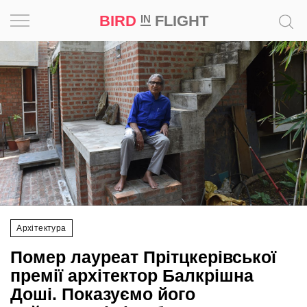
BIRD
FLIGHT
IN
Натхнення
Фотопроєкт
Новини
Світ
Архітектура
Архітектура
Професія
Помер лауреат Прітцкерівської
Bird
премії архітектор Балкрішна
in
Доші. Показуємо його
Flight