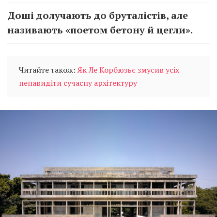
Доші долучають до бруталістів, але
називають «поетом бетону й цегли».
Читайте також:
Як Ле Корбюзьє змусив усіх
ненавидіти сучасну архітектуру