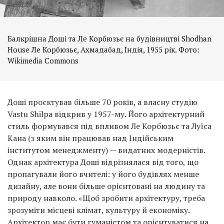
Балкрішна Доші та Ле Корбюзьє на будівництві Shodhan
House Ле Корбюзьє, Ахмадабад, Індія, 1955 рік. Фото:
Wikimedia Commons
Доші проєктував більше 70 років, а власну студію
Vastu Shilpa відкрив у 1957-му. Його архітектурний
стиль формувався під впливом Ле Корбюзьє та Луїса
Кана (з яким він працював над Індійським
інститутом менеджменту) — видатних модерністів.
Однак архітектура Доші відрізнялася від того, що
пропагували його вчителі: у його будівлях менше
дизайну, але вони більше орієнтовані на людину та
природу навколо. «Щоб зробити архітектуру, треба
зрозуміти місцеві клімат, культуру й економіку.
Архітектор має бути гуманістом та орієнтуватися на