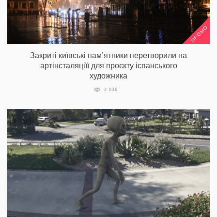
ПРОМО
Закриті київські пам’ятники перетворили на
артінсталяціїї для проєкту іспанського
художника
2 036