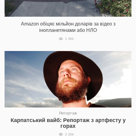
Amazon обіцяє мільйон доларів за відео з
інопланетянами або НЛО
1 502
Репортаж
Карпатський вайб: Репортаж з артфесту у
горах
2 204