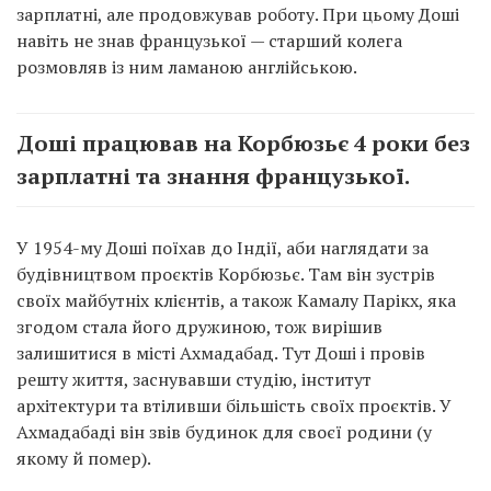
зарплатні, але продовжував роботу. При цьому Доші
навіть не знав французької — старший колега
розмовляв із ним ламаною англійською.
Доші працював на Корбюзьє 4 роки без
зарплатні та знання французької.
У 1954-му Доші поїхав до Індії, аби наглядати за
будівництвом проєктів Корбюзьє. Там він зустрів
своїх майбутніх клієнтів, а також Камалу Парікх, яка
згодом стала його дружиною, тож вирішив
залишитися в місті Ахмадабад. Тут Доші і провів
решту життя, заснувавши студію, інститут
архітектури та втіливши більшість своїх проєктів. У
Ахмадабаді він звів будинок для своєї родини (у
якому й помер).