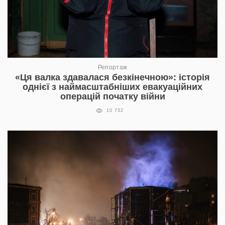
Репортаж
«Ця валка здавалася безкінечною»: історія
однієї з наймасштабніших евакуаційних
операцій початку війни
10 732