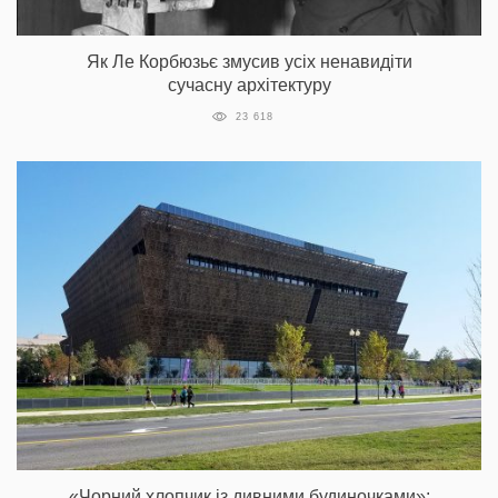
Як Ле Корбюзьє змусив усіх ненавидіти
сучасну архітектуру
23 618
«Чорний хлопчик із дивними будиночками»: