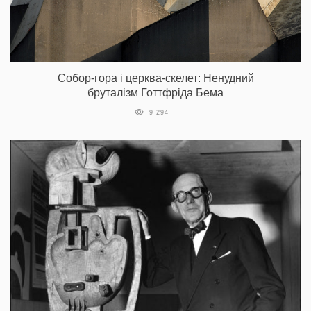
Собор-гора і церква-скелет: Ненудний
бруталізм Готтфріда Бема
9 294