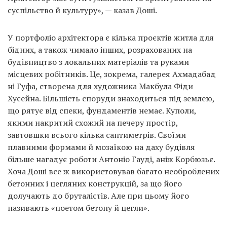
суспільство й культуру», — казав Доші.
У портфоліо архітектора є кілька проєктів житла для
бідних, а також чимало інших, розрахованих на
будівництво з локальних матеріалів та руками
місцевих робітників. Це, зокрема, галерея Ахмадабад
ні Гуфа, створена для художника Макбула Фіди
Хусейна. Більшість споруди знаходиться під землею,
що рятує від спеки, фундаментів немає. Куполи,
якими накритий схожий на печеру простір,
завтовшки всього кілька сантиметрів. Своїми
плавними формами й мозаїкою на даху будівля
більше нагадує роботи Антоніо Гауді, аніж Корбюзьє.
Хоча Доші все ж використовував багато необроблених
бетонних і цегляних конструкцій, за що його
долучають до бруталістів. Але при цьому його
називають «поетом бетону й цегли».