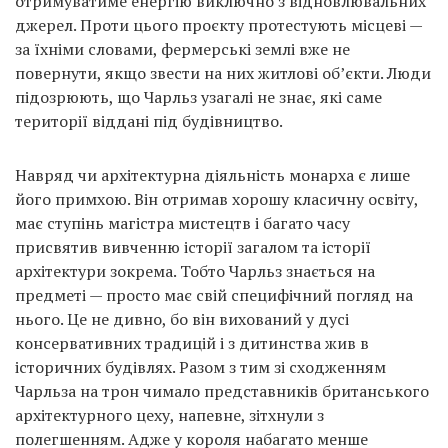
отримуватиме енергію виключно з відновлювальних
джерел. Проти цього проєкту протестують місцеві —
за їхніми словами, фермерські землі вже не
повернути, якщо звести на них житлові об’єкти. Люди
підозрюють, що Чарльз узагалі не знає, які саме
території віддані під будівництво.
Навряд чи архітектурна діяльність монарха є лише
його примхою. Він отримав хорошу класичну освіту,
має ступінь магістра мистецтв і багато часу
присвятив вивченню історії загалом та історії
архітектури зокрема. Тобто Чарльз знається на
предметі — просто має свій специфічний погляд на
нього. Це не дивно, бо він вихований у дусі
консервативних традицій і з дитинства жив в
історичних будівлях. Разом з тим зі сходженням
Чарльза на трон чимало представників британського
архітектурного цеху, напевне, зітхнули з
полегшенням. Адже у короля набагато менше