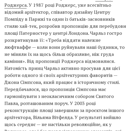
Роджерса
. У 1987 році Роджерс, уже всесвітньо
відомий архітектор, співавтор дизайну Центру
Помпіду в Парижі та один із батьків-засновників
стилю хай-тек, розробив пропозицію для перебудови
площі Патерностер у центрі Лондона. Чарльз гостро
розкритикував її: «Треба віддати належне
люфтваффе — коли вони руйнували наші будинки, то
не міняли їх на щось більш образливе, ніж груда
каміння». Від пропозиції Роджерса відмовилися.
Натомість принц Чарльз активно просував для цієї
роботи одного зі своїх архітектурних фаворитів —
Джона Сімпсона, який працює в історичному стилі.
Передбачалося, що пропозиція Сімпсона має
гармонізувати з неокласичним собором Святого
Павла, розташованим поруч. У 2003 році
реконструкцію площі завершили за проєктом іншого
архітектора, Вільяма Вітфелда. У результаті вийшло
щось середнє — не настільки революційне, як у