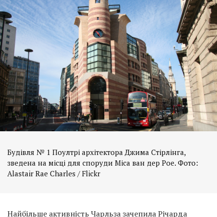
Будівля № 1 Поултрі архітектора Джима Стірлінга,
зведена на місці для споруди Міса ван дер Рое. Фото:
Alastair Rae Charles / Flickr
Найбільше активність Чарльза зачепила
Річарда