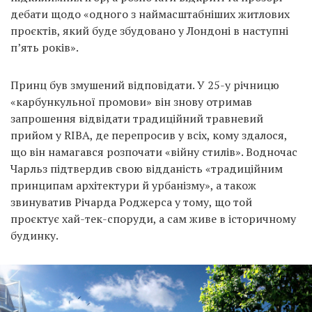
дебати щодо «одного з наймасштабніших житлових
проєктів, який буде збудовано у Лондоні в наступні
п’ять років».
Принц був змушений відповідати. У 25-у річницю
«карбункульної промови» він знову отримав
запрошення відвідати традиційний травневий
прийом у RIBA, де перепросив у всіх, кому здалося,
що він намагався розпочати «війну стилів». Водночас
Чарльз підтвердив свою відданість «традиційним
принципам архітектури й урбанізму», а також
звинуватив Річарда Роджерса у тому, що той
проєктує хай-тек-споруди, а сам живе в історичному
будинку.