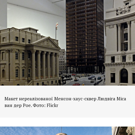
Макет нереалізованої Менсон-хаус-сквер Людвіга Міса
ван дер Рое. Фото: Flickr