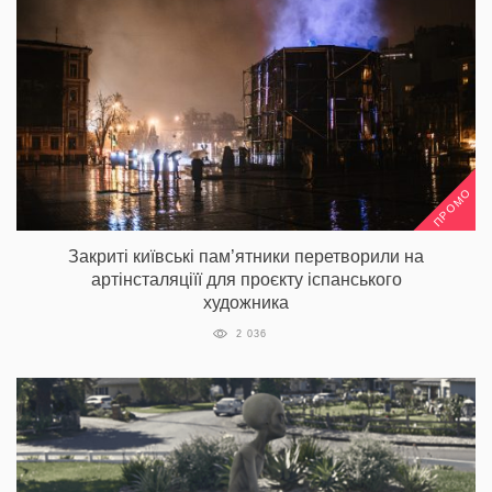
ПРОМО
Закриті київські пам’ятники перетворили на
артінсталяціїї для проєкту іспанського
художника
2 036