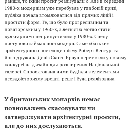
раніше, то їхній проєкт реалізували б. Але в середині
1980-х модернізм уже перебував у глибокій кризі,
публіка почала втомлюватися від прямих ліній і
простоти форм. Те, що було прогресивним та
новаторським у 1960-х, з легкістю могло стати
вульгарним і неприпустимим у 1980-х. Сцену
поступово займав постмодерн. Саме «батьки»
архітектурного постмодернізму Роберт Вентурі та
його дружина Деніз Скотт-Браун перемогли у новому
конкурсі на дизайн для розширення Національної
галереї. Спроєктована ними будівля з елементами
псевдоісторизму врешті-решт і була реалізована.
У британських монархів немає
повноважень скасовувати чи
затверджувати архітектурні проєкти,
але до них дослухаються.