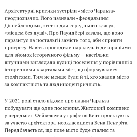
Архітектурні критики зустріли «місто Чарльза»
неоднозначно. Його називали «феодальним
Діснейлендом», «гетто для середнього класу»,
«місцем без душі». Про Паундбері казали, що воно
паразитує на ностальгії замість того, аби сприяти
прогресу. Навіть проводили паралель із декораціями
для зйомок історичного фільму — настільки
штучними виглядали вулиці поселення у порівнянні з
історичними кварталами міст, що формувалися
століттями. Тим не менше були й ті, хто хвалив місто
за компактність та людиноцентричність.
У 2021 році стало відомо про плани Чарльза
побудувати ще одне поселення. Житловий комплекс
у передмісті Фейвешема у графстві Кент
проєктують
за участю архітектора-неокласициста Бена Пентріта.
Передбачається, що нове місто буде сталим та