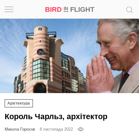
BIRD
FLIGHT
IN
Натхнення
Фотопроєкт
Новини
Світ
Архітектура
Архітектура
Професія
Король Чарльз, архітектор
Bird
in
Микола Горохов
8 листопада 2022
Flight