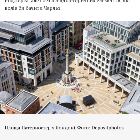
Роджерса, але і без псевдоісторичних елементів, які
волів би бачити Чарльз.
Площа Патерностер у Лондоні. Фото: Depositphotos