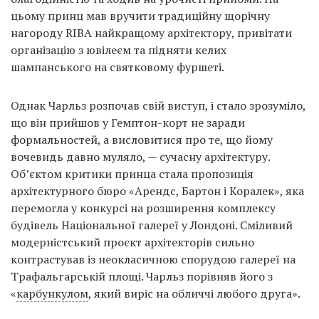
цьому принц мав вручити традиційну щорічну
нагороду RIBA найкращому архітектору, привітати
організацію з ювілеєм та підняти келих
шампанського на святковому фуршеті.
Однак Чарльз розпочав свій виступ, і стало зрозуміло,
що він прийшов у Гемптон-корт не заради
формальностей, а висловитися про те, що йому
вочевидь давно муляло, — сучасну архітектуру.
Об’єктом критики принца стала пропозиція
архітектурного бюро «Арендс, Бартон і Коралек», яка
перемогла у конкурсі на розширення комплексу
будівель Національної галереї у Лондоні. Сміливий
модерністський проєкт архітекторів сильно
контрастував із неокласичною спорудою галереї на
Трафальгарській площі. Чарльз порівняв його з
«
карбункулом
, який виріс на обличчі любого друга».