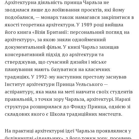
Архітектурна діяльність принца Чарльза не
зводилася лише до лобіювання проєктів, які йому
подобалися, — монарх також намагався закріпитися в
якості теоретика архітектури. У 1989 році вийшла
його книга «Візія Британії: персональний погляд на
архітектуру», за якою зняли однойменний
документальний фільм. У книзі Чарльз захищав
консервативний підхід до архітектури та
стверджував, що сучасний дизайн і міське
планування мають базуватися на класичних
традиціях. У 1992-му наступник престолу заснував
Інститут архітектури Принца Уельського —
аспірантуру, яка мала на меті навчати своїх студентів
правильній, з точки зору Чарльза, архітектурі. Наразі
структура розширилася до Фонду Принца, однією зі
складових якого є Школа традиційних мистецтв.
На практиці архітектурні ідеї Чарльза проявлялися у
будівництві «ідеальних», з його точки зору, поселень.