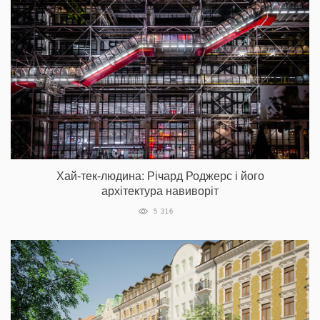
Хай-тек-людина: Річард Роджерс і його
архітектура навиворіт
5 316