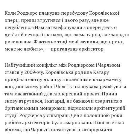
Коли Роджерс планував перебудову Королівської
опери, принц втрутився і цього разу, але вже
непублічно. «Нам зателефонували з опери десь о
дев’ятій вечора і сказали, що схема гарна, але занадто
ризикована. Фактично тоді мені заявили, що принц
мене не любить», — пригадував архітектор.
Найгучніший конфлікт між Роджерсом і Чарльзом
стався у 2009-му. Королівська родина Катару
придбала елітну ділянку з колишніми казармами у
лондонському районі Челсі та планувала реалізувати
там масштабний девелоперський проєкт. Принц
знову втрутився, і катарці, не бажаючи сваритися з
британськими монархами, відмовили архітектурній
студії Роджерса у співпраці. Два з половиною роки
роботи архітекторів було змарновано. Пізніше стало
відомо, що Чарльз контактував з катарцями та