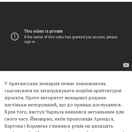
У британських монархів немає повноважень
скасовувати чи затверджувати подібні архітектурні
проєкти. Проте авторитет монаршої родини
настільки непорушний, що до принца дослухалися.
Крім того, виступ Чарльза виявився актуальним для
свого часу. Ймовірно, якби пропозиція Арендса,
Бартона і Коралека з’явилася років на двадцять