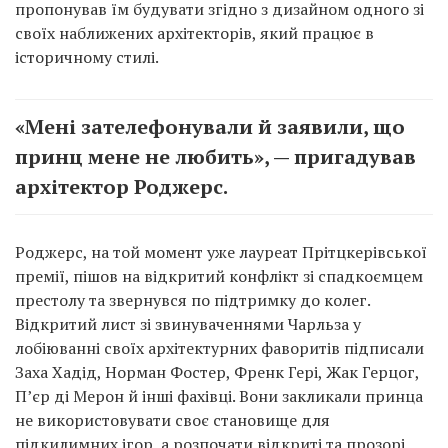
пропонував їм будувати згідно з дизайном одного зі
своїх наближених архітекторів, який працює в
історичному стилі.
«Мені зателефонували й заявили, що
принц мене не любить», — пригадував
архітектор Роджерс.
Роджерс, на той момент уже лауреат Прітцкерівської
премії, пішов на відкритий конфлікт зі спадкоємцем
престолу та звернувся по підтримку до колег.
Відкритий лист зі звинуваченнями Чарльза у
лобіюванні своїх архітектурних фаворитів підписали
Заха Хадід, Норман Фостер, Френк Гері, Жак Герцог,
П’єр ді Мерон й інші фахівці. Вони закликали принца
не використовувати своє становище для
підкилимних ігор, а розпочати відкриті та прозорі