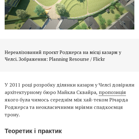
Нереалізований проєкт Роджерса на місці казарм у
Челсі. Зображення: Planning Resourse / Flickr
У 2011 році розробку ділянки казарм у Челсі довірили
архітектурному бюро Майкла Сквайра,
пропозиція
якого була чимось середнім між хай-теком Річарда
Роджерса та неокласичними мріями спадкоємця
трону.
Теоретик і практик