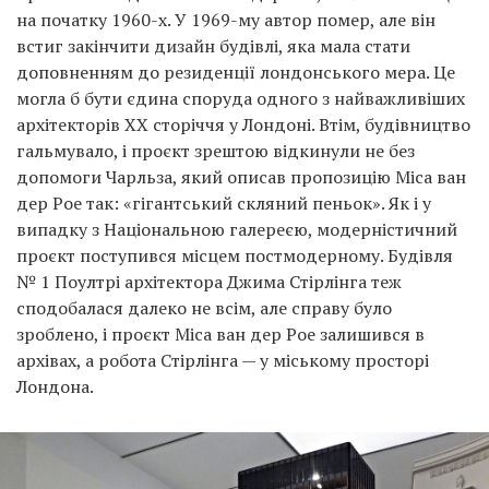
на початку 1960-х. У 1969-му автор помер, але він
встиг закінчити дизайн будівлі, яка мала стати
доповненням до резиденції лондонського мера. Це
могла б бути єдина споруда одного з найважливіших
архітекторів ХХ сторіччя у Лондоні. Втім, будівництво
гальмувало, і проєкт зрештою відкинули не без
допомоги Чарльза, який описав пропозицію Міса ван
дер Рое так: «гігантський скляний пеньок». Як і у
випадку з Національною галереєю, модерністичний
проєкт поступився місцем постмодерному. Будівля
№ 1 Поултрі архітектора Джима Стірлінга теж
сподобалася далеко не всім, але справу було
зроблено, і проєкт Міса ван дер Рое залишився в
архівах, а робота Стірлінга — у міському просторі
Лондона.