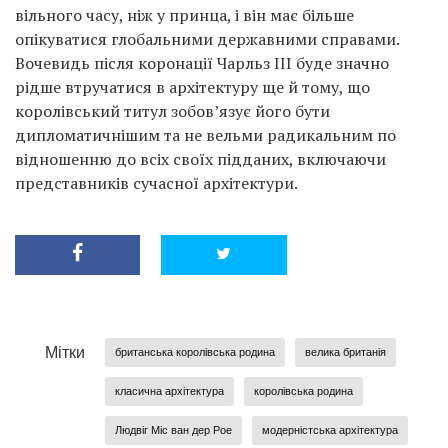
вільного часу, ніж у принца, і він має більше
опікуватися глобальними державними справами.
Вочевидь після коронації Чарльз ІІІ буде значно
рідше втручатися в архітектуру ще й тому, що
королівський титул зобов’язує його бути
дипломатичнішим та не вельми радикальним по
відношенню до всіх своїх підданих, включаючи
представників сучасної архітектури.
Мітки
британська королівська родина
велика британія
класична архітектура
королівська родина
Людвіг Міс ван дер Рое
модерністська архітектура