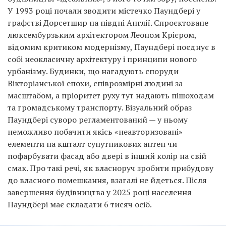
У 1993 році почали зводити містечко Паундбері у
графстві Дорсетшир на півдні Англії. Спроєктоване
люксембурзьким архітектором Леоном Крієром,
відомим критиком модернізму, Паундбері поєднує в
собі неокласичну архітектуру і принципи нового
урбанізму. Будинки, що нагадують споруди
Вікторіанської епохи, співрозмірні людині за
масштабом, а пріоритет руху тут надають пішоходам
та громадському транспорту. Візуальний образ
Паундбері суворо регламентований — у ньому
неможливо побачити якісь «неавторизовані»
елементи на кшталт супутникових антен чи
пофарбувати фасад або двері в інший колір на свій
смак. Про такі речі, як власноруч зробити прибудову
до власного помешкання, взагалі не йдеться. Після
завершення будівництва у 2025 році населення
Паундбері має складати 6 тисяч осіб.