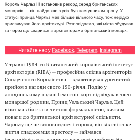
Prize
Король Чарльз ІІІ встановив рекорд серед британських
‘21
монархів — він найдовше з усіх був наступником трону. У
статусі принца Чарльз мав більше вільного часу, тож нерідко
присвячував його архітектурі. Розповідаємо, які міста збудував
та через що сварився з архітекторами британський монарх.
Читайте нас у
Facebook
,
Telegram
,
Instagram
RU
EN
У травні 1984-го Британський королівський інститут
архітекторів (RIBA) — професійна спілка архітекторів
Сполученого Королівства — влаштовував урочистий
прийом з нагоди свого 150-річчя. Подію у
лондонському палаці Гемптон-корт відвідував член
монаршої родини, Принц Уельський Чарльз. Цей
візит мав би стати чистою формальністю, виявом
поваги до британської архітектурної спільноти.
Чарльзу ще не виповнилося і сорока, він вів світське
життя спадкоємця престолу — займався
благодійністю та ходив на урочисті прийоми. На