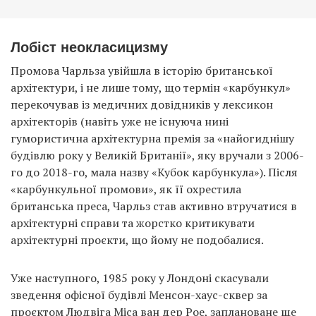
Лобіст неокласицизму
Промова Чарльза увійшла в історію британської
архітектури, і не лише тому, що термін «карбункул»
перекочував із медичних довідників у лексикон
архітекторів (навіть уже не існуюча нині
гумористична архітектурна премія за «найогиднішу
будівлю року у Великій Британії», яку вручали з 2006-
го до 2018-го, мала назву «Кубок карбункула»). Після
«карбункульної промови», як її охрестила
британська преса, Чарльз став активно втручатися в
архітектурні справи та жорстко критикувати
архітектурні проєкти, що йому не подобалися.
Уже наступного, 1985 року у Лондоні скасували
зведення офісної будівлі Менсон-хаус-сквер за
проєктом Людвіга Міса ван дер Рое, заплановане ще