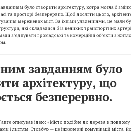
авданням було створити архітектуру, котра могла б зміню
асі та просторі безперервно. Щоб досягти цього, архітек
тування мережевих міст. За їхніми уявленнями, це мали б
труктури, які складалися б із великих транспортних артері
мали з’єднувати громадські та комерційні об’єкти з житло
ом.
ним завданням було
ити архітектуру, що
ється безперервно.
анге описував ідею: «Місто подібне до дерева в повному ро
ами і листям. Стовбур — це інженерні комунікації міста, й