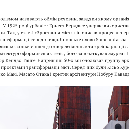
аболізмом називають обмін речовин, завдяки якому організ
 У 1925 році урбаніст Ернест Берджес уперше використав
и. Так, у статті «Зростання міст» він описав процес непе
рансформації середовища. Японське слово Shinchintaisha,
лизьке за значенням до «перевтілення» та «реінкарнації». 
хітектурі оформився як течія, його започаткував лауреат 
ор Кендзо Танге. Наприкінці 50-х він очолював группу архі
проєктами трансформації міст. Серед них були Кісьо Куро
іко Макі, Масато Отака і критик архітектури Нобуру Кавад