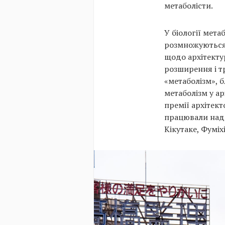
метаболісти.
У біології мет
розмножуються.
щодо архітектур
розширення і т
«метаболізм», б
метаболізм у ар
премії архітект
працювали над 
Кікутаке, Фуміх