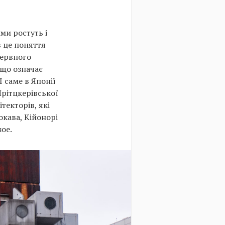
ми ростуть і
 це поняття
рервного
 що означає
І саме в Японії
Прітцкерівської
текторів, які
кава, Кійонорі
зое.