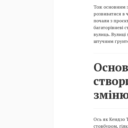
Тож основним з
розвиватися в ч
почали з проєк
багаторівневі с
вулиць. Вулиці 
штучним ґрунт
Основ
створ
зміню
Ось як Кендзо Т
стовбуром, гілк