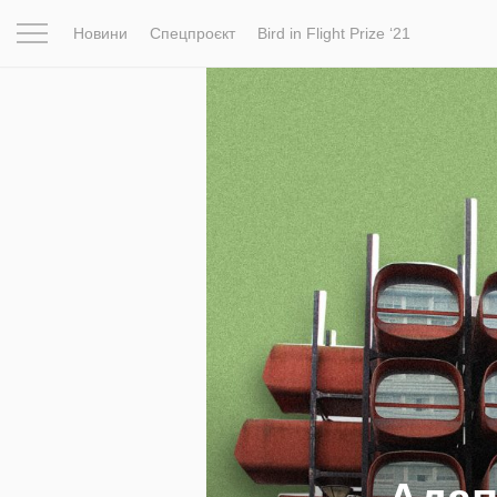
Новини
Спецпроєкт
Bird in Flight Prize ‘21
Натхнення
Фотопроєкт
Новини
Світ
Архітектур