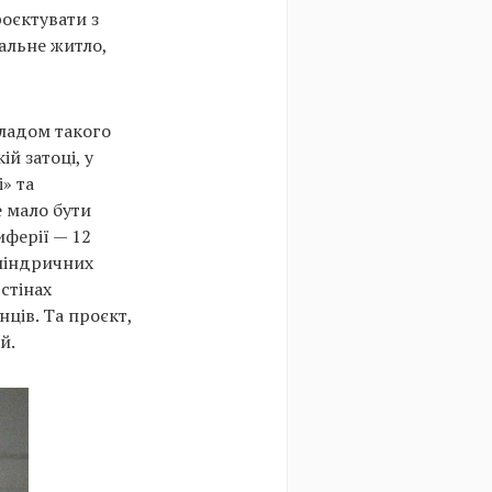
роєктувати з
уальне житло,
кладом такого
й затоці, у
» та
е мало бути
иферії — 12
иліндричних
стінах
ців. Та проєкт,
й.