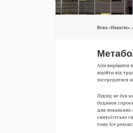
Вежа «Накагін». А
Метабол
Аби вирішити п
відійти від тр
зосередитися на
Підхід не був 
будинок спроєк
для локальних 
синтоїстське св
тому Ісе реконс