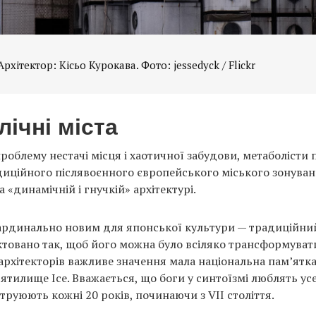
рхітектор: Кісьо Курокава. Фото: jessedyck / Flickr
ічні міста
роблему нестачі місця і хаотичної забудови, метаболісти
адиційного післявоєнного європейського міського зонуван
 «динамічній і гнучкій» архітектурі.
кардинально новим для японської культури — традиційн
товано так, щоб його можна було всіляко трансформувати
архітекторів важливе значення мала національна пам’ятк
ятилище Ісе. Вважається, що боги у синтоїзмі люблять усе
труюють кожні 20 років, починаючи з VII століття.