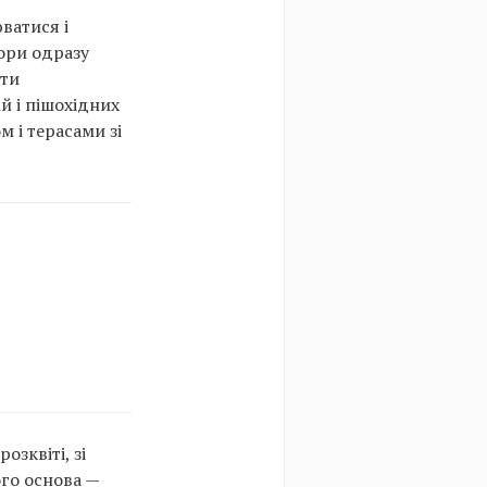
ватися і
тори одразу
ути
й і пішохідних
м і терасами зі
зквіті, зі
ого основа —