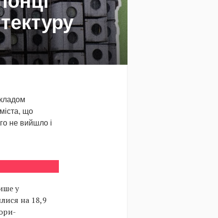
понці
ітектуру
икладом
міста, що
го не вийшло і
Лише у
илися на 18,9
тори-