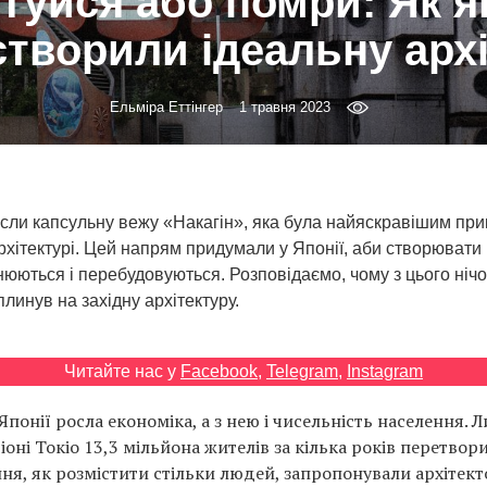
туйся або помри: Як я
творили ідеальну арх
Ельміра Еттінгер
1 травня 2023
несли капсульну вежу «Накагін», яка була найяскравішим пр
рхітектурі. Цей напрям придумали у Японії, аби створювати 
юються і перебудовуються. Розповідаємо, чому з цього нічо
плинув на західну архітектуру.
Читайте нас у
Facebook
,
Telegram
,
Instagram
Японії росла економіка, а з нею і чисельність населення. 
оні Токіо 13,3 мільйона жителів за кілька років перетвор
ння, як розмістити стільки людей, запропонували архітек