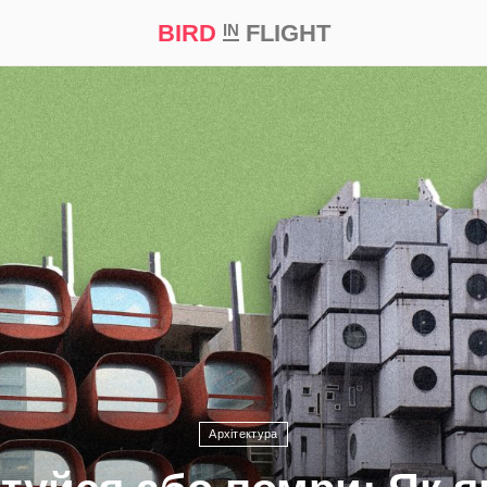
BIRD
FLIGHT
IN
а
Професія
Bird in Flight Prize ‘21
Архітектура