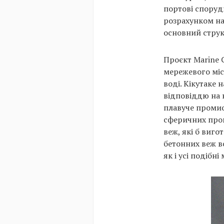
портові споруди
розрахунком на 
основний струк
Проєкт Marine C
мережевого міст
воді. Кікутаке 
відповіддю на н
плавуче промис
сферичних пром
веж, які б виго
бетонних веж в
як і усі подібн