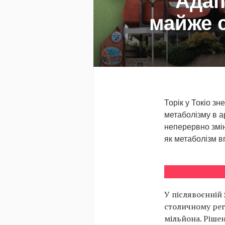
Адап
майже с
Торік у Токіо з
метаболізму в а
неперервно змін
як метаболізм в
У післявоєнній 
столичному регі
мільйона. Ріше