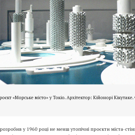
єкт «Морське місто» у Токіо. Архітектор: Кійонорі Кікутаке.
розробив у 1960 році не менш утопічні проєкти міста-стіни