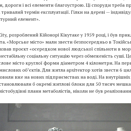
, дороги і всі елементи благоустрою. Ці споруди треба п
тривалий термін експлуатації. Гілки на дереві — індивід
турний елемент».
ity, розроблений Кійонорі Кікутаке у 1959 році, і був при
а. «Морське місто» мали звести безпосередньо в Токійські
назвав проєкт «осередком нової людської спільноти в морі
естабільну соціальну ситуацію через обмеженість суші. Ц
лове місто круглої форми діаметром 4 кілометри. На пер
ислових об’єктів. Для житла архітектор хотів звести 6 ц
товили вже на нових підприємствах на воді. На внутрішніх 
становлювали б окремі житлові блоки для 50 тисяч мешкан
і містобудівні плани метаболістів, ніколи не був реалізовани