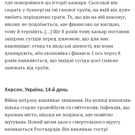
Але повернімося до історії казкаря. Сьогодні він
сидить у бункері на тлі газової труби, на якій він дуже
любить періодично грати. Те, що він на ній виконує,
нікому не подобається, але фінансово це вигідно,
тому й терплять. […] Ще 8 років тому казкар поставив
західних сусідів перед дилемою, що для них
важливіше: етика та людські цінності, які вони
декларують, або економіка і фінанси. І ось через 8
років виявляється, що західні сусіди досі сильно
залежать від труби.
Херсон, Україна, 14-й день
Війна потроху викликає звикання. На вулиці виповзли
кілька старих тролейбусів та сміттєвозів. Інфекція, що
вразила місто, нікуди не поділася, але помітно
мутувала. Новий штам цього смертельного вірусу
називається Росгвардія. Він викликає гострі