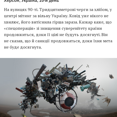
Херсон, Україна, 10-й день
На вулицях 90-ті. Тридцятиметрові черги за хлібом, у
центрі мітинг за вільну Україну. Ковід уже нікого не
хвилює, його витіснила гірша зараза. Казкар каже, що
«спецоперація» зі знищення суверенітету країни
продовжиться, доки її цілі не будуть досягнуті. Він
не сказав, що й санкції продовжаться, доки їхня мета
не буде досягнута.