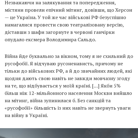
Незважаючи на залякування та попередження,
містяни провели епічний мітинг, довівши, що Херсон
— це Україна. У той же час військові РФ безуспішно
намагалися провести свою театралізовану версію,
діставши з шафи загорнуте в червоні ганчірки
опудало ексмера Володимира Сальдо.
Війна йде буквально за вікном, тому я не схильний до
русофобії. Я відчуваю русоненависть, причому не
тільки до військових РФ, а й до звичайних людей, які
щодня дають свою навіть не завжди мовчазну згоду
на те, що відбувається у моїй країні. […] Якби 5%
більш ніж 12-мільйонного населення Москви вийшло
на мітинг, війна зупинилася б. Без санкцій та
«русофобії» більшість із них навіть не звернуть уваги
на війну в Україні.