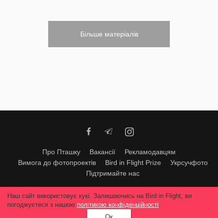
Більше матеріалів
Про Пташку
Вакансії
Рекламодавцям
Вимога до фотопроектів
Bird in Flight Prize
Укрсучфото
Підтримайте нас
Будь-яке використання матеріалів допускається тільки за згодою
Наш сайт використовує кукі. Залишаючись на Bird in Flight, ви
редакції
© 2026, Bird In Flight.
погоджуєтеся з нашою
політикою конфіденційності
.
Всі права захищені
Ок