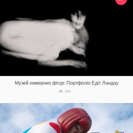
Музей химерних фігур: Портфоліо Едіт Ландау
693