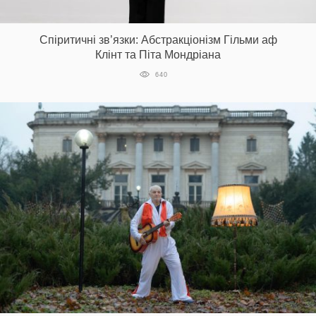
Prize
‘21
Спіритичні зв’язки: Абстракціонізм Гільми аф
Клінт та Піта Мондріана
640
RU
EN