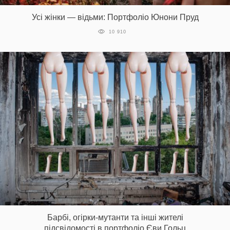
Усі жінки — відьми: Портфоліо Юнони Пруд
10 910
Барбі, огірки-мутанти та інші жителі
підсвідомості в портфоліо Єви Гольц