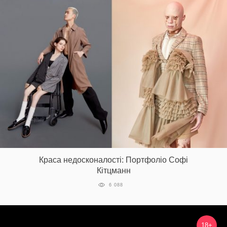
Краса недосконалості: Портфоліо Софі
Кітцманн
6 088
18+